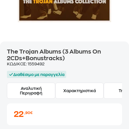
The Trojan Albums (3 Albums On
2CDs+Bonustracks)
ΚΩΔΙΚΟΣ:
1559492
Διαθέσιμο με παραγγελία
Αναλυτική
Χαρακτηριστικά
Track
Περιγραφή
22
,90€