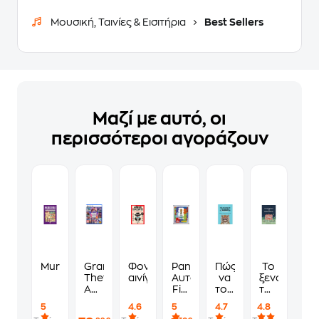
Μουσική, Ταινίες & Εισιτήρια
Best Sellers
Μαζί με αυτό, οι
περισσότεροι αγοράζουν
Murdoku
Grand
Φονικά
Panini
Πώς
Το
Theft
αινίγματα
Αυτοκόλλητα
να
ξενοδοχείο
Auto
Fifa
τους
των
VI
World
λες
συναισθημ
5
4.6
5
4.7
4.8
Standard
Cup
να