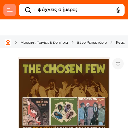
Μουσική, Ταινίες & Εισιτήρια
Ξένο Ρεπερτόριο
Regga