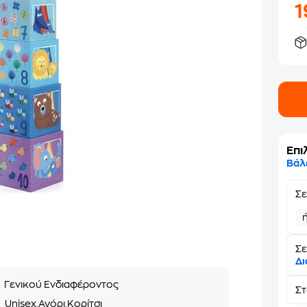
Επι
Βάλ
Σ
Σε
Δι
α
Γενικού Ενδιαφέροντος
Σ
ο
Unisex,Αγόρι,Κορίτσι