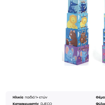
Ηλικία
παιδιά 1+ ετών
Θέμ
Κατασκευαστής
DJECO
Φύλ