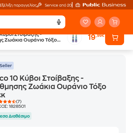
Εξέλιξη παραγγελίας
Service από 20'
 Κύβοι Στοίβαξης -
19
,99€
ς Ζωάκια Ουράνιο Τόξο
Seller
co 10 Κύβοι Στοίβαξης -
θμησης Ζωάκια Ουράνιο Τόξο
εκ
(7)
ΚΟΣ:
1828501
εσα Διαθέσιμο