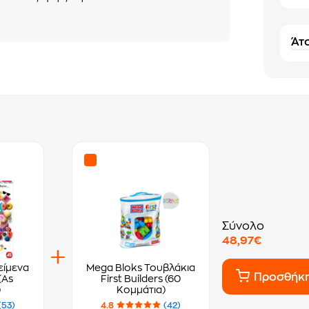
Άτο
Σύνολο
48,97€
είμενα
Mega Bloks Τουβλάκια
Προσθήκ
(As
First Builders (60
)
Κομμάτια)
(53)
4.8
(42)