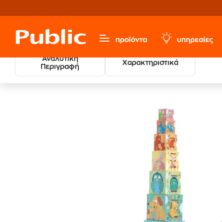
προϊόντα
υπηρεσίες
Αναλυτική
Χαρακτηριστικά
Περιγραφή
Djeco 1
Παιχνίδια & Παιδικά
Παζλ
Παιδικά Παζλ