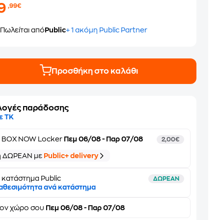
19
,99€
Πωλείται από
Public
+ 1 ακόμη Public Partner
Προσθήκη στο καλάθι
λογές παράδοσης
ε ΤΚ
ε
BOX NOW Locker
Πεμ 06/08 - Παρ 07/08
2,00€
ή ΔΩΡΕΑΝ με
Public+ delivery
 κατάστημα Public
ΔΩΡΕΑΝ
αθεσιμότητα ανά κατάστημα
τον
χώρο σου
Πεμ 06/08 - Παρ 07/08