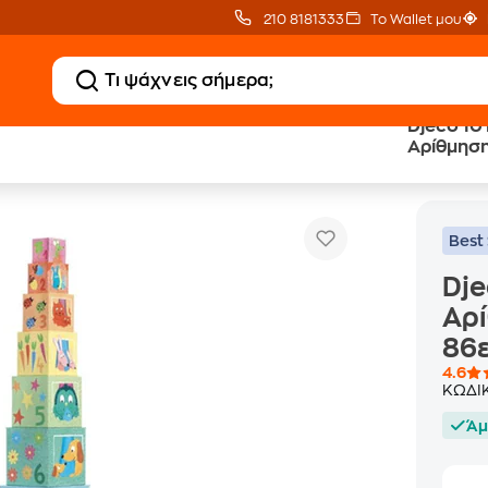
210 8181333
Το Wallet μου
Djeco 10
Αρίθμηση
0 Κύβοι Στοίβαξης - Αρίθμησης Ζωάκια Ουράνιο Τόξο 86εκ
86εκ
Best 
Dje
Αρί
86
4.6
ΚΩΔΙ
Άμ