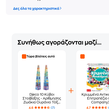
Δες όλα τα χαρακτηριστικά
Συνήθως αγοράζονται μαζί...
Τώρα βλέπεις αυτό
Djeco 10 Κύβοι
Κρυμμένα Αντικ
Στοίβαξης - Αρίθμησης
Επιτραπέζιο 
Ζωάκια Ουράνιο Τόξο
Company
86εκ
4.6
(7)
4.7