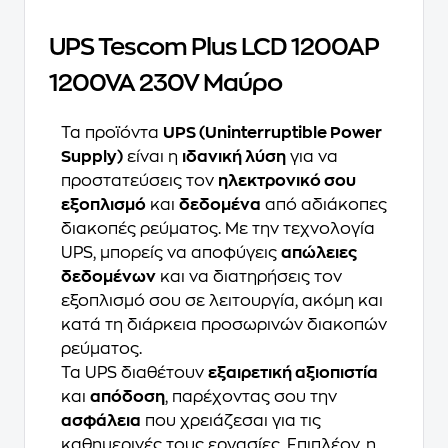
UPS Tescom Plus LCD 1200AP
1200VA 230V Μαύρο
Τα προϊόντα
UPS (Uninterruptible Power
Supply)
είναι η
ιδανική λύση
για να
προστατεύσεις τον
ηλεκτρονικό σου
εξοπλισμό
και
δεδομένα
από αδιάκοπες
διακοπές ρεύματος. Με την τεχνολογία
UPS, μπορείς να αποφύγεις
απώλειες
δεδομένων
και να διατηρήσεις τον
εξοπλισμό σου σε λειτουργία, ακόμη και
κατά τη διάρκεια προσωρινών διακοπών
ρεύματος.
Τα UPS διαθέτουν
εξαιρετική αξιοπιστία
και
απόδοση
, παρέχοντας σου την
ασφάλεια
που χρειάζεσαι για τις
καθημερινές τους εργασίες. Επιπλέον, η