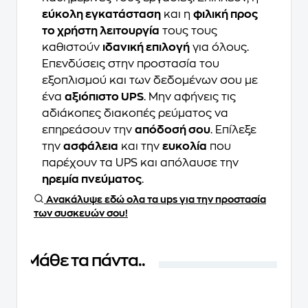
εύκολη εγκατάσταση
και η
φιλική προς
το χρήστη λειτουργία
τους τους
καθιστούν
ιδανική επιλογή
για όλους.
Επενδύσεις στην προστασία του
εξοπλισμού και των δεδομένων σου με
ένα
αξιόπιστο UPS
. Μην αφήνεις τις
αδιάκοπες διακοπές ρεύματος να
επηρεάσουν την
απόδοσή σου
. Επίλεξε
την
ασφάλεια
και την
ευκολία
που
παρέχουν τα UPS και απόλαυσε την
ηρεμία πνεύματος
.
Ανακάλυψε εδώ ολα τα ups για την προστασία
των συσκευών σου!
Μάθε τα πάντα..