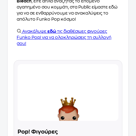
Bleach
, είτε απλά αναζητάς το επόμενο
αγαπημένο σου κομμάτι, στα Public είμαστε εδώ
για να σε ενθαρρύνουμε να ανακαλύψεις το
απόλυτο Funko Pop κόσμο!
Ανακάλυψε
εδώ
τις διαθέσιμες φιγούρες
Funko Pop! για να ολοκληρώσεις τη συλλογή
σου!
Pop! Φιγούρες