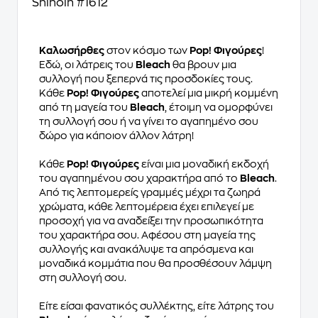
Shihoin #1612
Καλωσήρθες
στον κόσμο των
Pop! Φιγούρες
!
Εδώ, οι λάτρεις του
Bleach
θα βρουν μια
συλλογή που ξεπερνά τις προσδοκίες τους.
Κάθε
Pop! Φιγούρες
αποτελεί μια μικρή κομμένη
από τη μαγεία του
Bleach
, έτοιμη να ομορφύνει
τη συλλογή σου ή να γίνει το αγαπημένο σου
δώρο για κάποιον άλλον λάτρη!
Κάθε
Pop! Φιγούρες
είναι μια μοναδική εκδοχή
του αγαπημένου σου χαρακτήρα από το
Bleach
.
Από τις λεπτομερείς γραμμές μέχρι τα ζωηρά
χρώματα, κάθε λεπτομέρεια έχει επιλεγεί με
προσοχή για να αναδείξει την προσωπικότητα
του χαρακτήρα σου. Αφέσου στη μαγεία της
συλλογής και ανακάλυψε τα απρόσμενα και
μοναδικά κομμάτια που θα προσθέσουν λάμψη
στη συλλογή σου.
Είτε είσαι φανατικός συλλέκτης, είτε λάτρης του