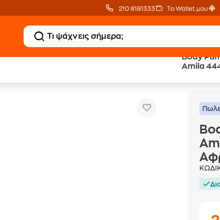
210 8181333
Το Wallet μου
Body Pu
Amila 44
Body Pump Μπάρα Φ28mm 1.5kg Amila 44417 130cm Κούφια
ια Βάρη
Αφρώδη 
Πωλε
Bo
Ami
Αφ
ΚΩΔΙ
Δι