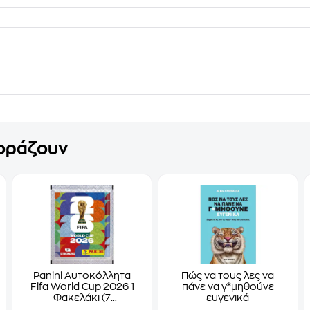
γοράζουν
Panini Αυτοκόλλητα
Πώς να τους λες να
Fifa World Cup 2026 1
πάνε να γ*μηθούνε
Φακελάκι (7
ευγενικά
Αυτοκόλλητα)