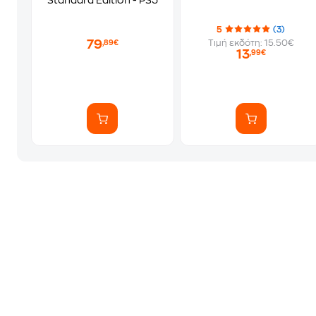
Standard Edition - PS5
5
(3)
79
Τιμή εκδότη: 15.50€
,89€
13
,99€