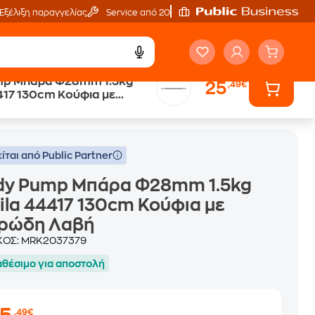
Εξέλιξη παραγγελίας
Service από 20'
mp Μπάρα Φ28mm 1.5kg
25
,49€
417 130cm Κούφια με
 με Αφρώδη Λαβή
Λαβή
ίται από Public Partner
dy Pump Μπάρα Φ28mm 1.5kg
la 44417 130cm Κούφια με
ρώδη Λαβή
ΚΟΣ:
MRK2037379
αθέσιμο για αποστολή
,49€