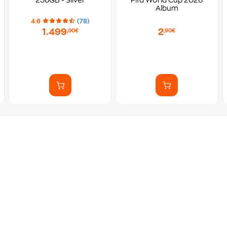
256GB - Silver
Fifa World Cup 2026
Album
4.6
(78)
1.499
2
,00€
,90€