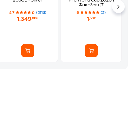
256GB - Silver
Fifa World Cup 2026 1
Φακελάκι (7
Αυτοκόλλητα)
4.7
(2113)
5
(3)
1.349
1
,00€
,30€