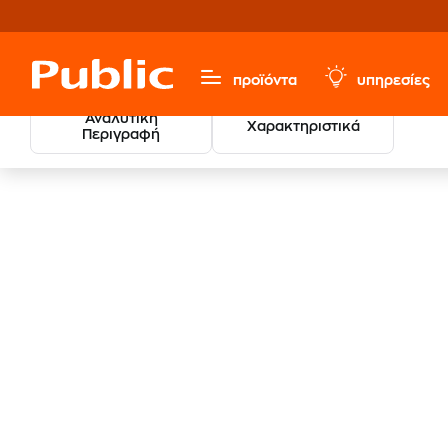
προϊόντα
υπηρεσίες
Αναλυτική
Χαρακτηριστικά
Περιγραφή
Sports, Fitness & Hobbies
Βάρη - Βαράκια
Μπάρες Γ