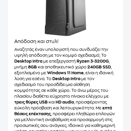
Απόδοση και στυλ!
Αναζητάς έναν υπολογιστή που συνδυάζει την
υψηλή απόδοση με τον κομψό σχεδιασμό; Το
Desktop Intra
με επεξεργαστή
Ryzen 3-3200G
,
μνήμη
8GB
και αποθηκευτικό χώρο
240GB SSD
,
εξοπλισμένο με
Windows 11 Home
, είναι η ιδανική
λύση για εσένα. Το
Desktop Intra
με τον
σχεδιασμό του προσδίδει μια αίσθηση
κομψότητας σε κάθε χώρο. Το άνω μέρος του
πλαισίου διαθέτει εύχρηστο πίνακα ελέγχου με
τρεις θύρες USB
και
HD audio
, προσφέροντας
εύκολη πρόσβαση και λειτουργικότητα. Με
επτά
θέσεις επέκτασης
, προσφέρει πληθώρα επιλογών
για μελλοντική αναβάθμιση και προσαρμογή στις
προσωπικές σου ανάγκες. Ιδανικό για καθημερινή