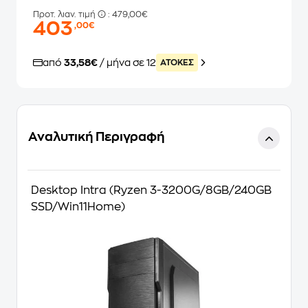
Προτ. λιαν. τιμή
: 479,00€
403
,00€
από
33,58€
/ μήνα σε 12
ATOKEΣ
Αναλυτική Περιγραφή
Desktop Intra (Ryzen 3-3200G/8GB/240GB
SSD/Win11Home)