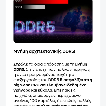
Μνήμη αρχιτεκτονικής DDR5!
Σπρώξε τα όρια απόδοσης με τη
μνήμη
DDR5
. Στην εποχή των πολλών πυρήνων,
η άνευ προηγουμένου ταχύτητα
επεξεργασίας του DDR5
διασφαλίζει ότι η
high-end CPU σου λαμβάνει δεδομένα
γρήγορα και εύκολα
. Είτε παίζεις
παιχνίδια, δημιουργείς περιεχόμενο,
ανοίγεις 100 καρτέλες ή εκτελείς πολλές
εργασίες, ο
υπολογιστής σου μπορεί να