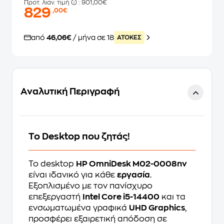
Προτ. λιαν. τιμή
: 901,00€
829
,00€
από
46,06€
/ μήνα σε 18
ATOKEΣ
Αναλυτική Περιγραφή
Το Desktop που ζητάς!
Το desktop
HP OmniDesk M02-0008nv
είναι ιδανικό για κάθε
εργασία
.
Εξοπλισμένο με τον πανίσχυρο
επεξεργαστή
Intel Core i5-14400
και τα
ενσωματωμένα γραφικά
UHD Graphics
,
προσφέρει εξαιρετική απόδοση σε