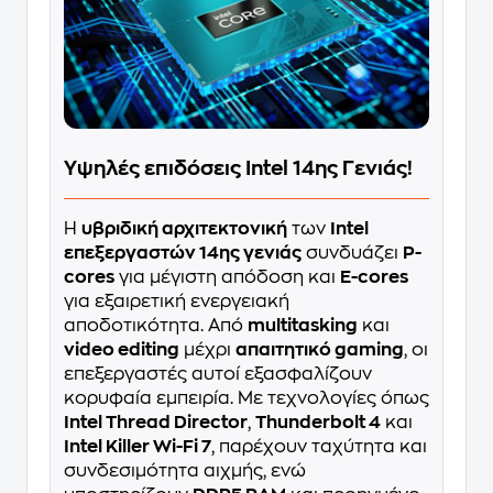
Υψηλές επιδόσεις Intel 14ης Γενιάς!
Η
υβριδική αρχιτεκτονική
των
Intel
επεξεργαστών 14ης γενιάς
συνδυάζει
P-
cores
για μέγιστη απόδοση και
E-cores
για εξαιρετική ενεργειακή
αποδοτικότητα. Από
multitasking
και
video editing
μέχρι
απαιτητικό gaming
, οι
επεξεργαστές αυτοί εξασφαλίζουν
κορυφαία εμπειρία. Με τεχνολογίες όπως
Intel Thread Director
,
Thunderbolt 4
και
Intel Killer Wi-Fi 7
, παρέχουν ταχύτητα και
συνδεσιμότητα αιχμής, ενώ