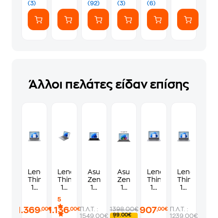
Αυτοκόλλητα)
(3)
(92)
(3)
(6)
Άλλοι πελάτες είδαν επίσης
Lenovo
Lenovo
Asus
Asus
Lenovo
Lenovo
ThinkBook
ThinkBook
Zenbook
Zenbook
ThinkBook
ThinkBook
14
16
14
14
14
14
G8
G7
UM3406GA-
UX3407QA-
G7
G7
5
IAL
ARP
OLED-
QD519W
ARP
IML
1.369
1.136
907
Π.Λ.Τ. :
1398.00€
Π.Λ.Τ. :
,00€
,00€
,00€
14''
16''
QD008W
14"
14"
14''
99.00€
1549.00€
1239.00€