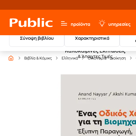
προϊόντα
υπηρεσίες
Σύνοψη βιβλίου
Χαρακτηριστικά
Καλοκαιρινές Εκπτώσεις
& Άπαιχτες Τιμές
Βιβλία & Κόμικς
Ελληνικά
Οικονομία - Διοίκηση