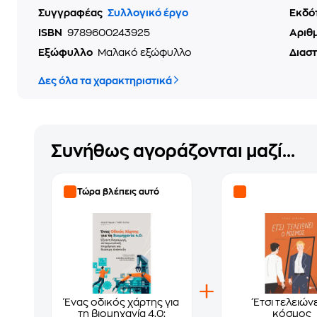
Συγγραφέας
Συλλογικό έργο
Εκδό
ISBN
9789600243925
Αριθ
Εξώφυλλο
Μαλακό εξώφυλλο
Διασ
Δες όλα τα χαρακτηριστικά
Συνήθως αγοράζονται μαζί...
Τώρα βλέπεις αυτό
Ένας οδικός χάρτης για
Έτσι τελειώνε
τη βιομηχανία 4.0:
κόσμος