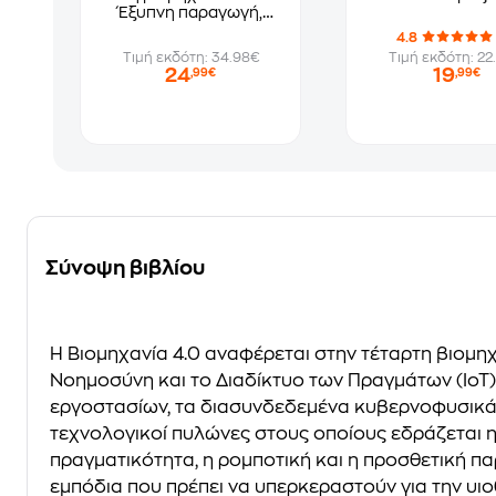
Έξυπνη παραγωγή,
ανταγωνιστική
4.8
επιχείρηση και βιώσιμη
Τιμή εκδότη: 34.98€
Τιμή εκδότη: 22
ανάπτυξη
24
19
,99€
,99€
Σύνοψη βιβλίου
H Βιομηχανία 4.0 αναφέρεται στην τέταρτη βιομ
Nοημοσύνη και το Διαδίκτυο των Πραγμάτων (IoT)
εργοστασίων, τα διασυνδεδεμένα κυβερνοφυσικά
τεχνολογικοί πυλώνες στους οποίους εδράζεται η
πραγματικότητα, η ρομποτική και η προσθετική πα
εμπόδια που πρέπει να υπερκεραστούν για την υι