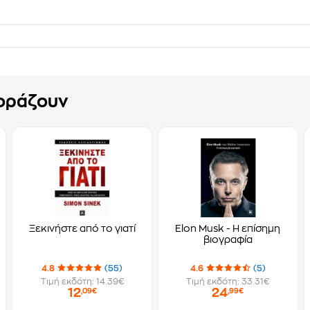
γοράζουν
Ξεκινήστε από το γιατί
Elon Musk - Η επίσημη
βιογραφία
4.8
(55)
4.6
(5)
Τιμή εκδότη: 14.39€
Τιμή εκδότη: 33.31€
12
24
,09€
,99€