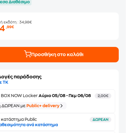
εσα Διαθέσιμο
μή εκδότη
: 34,98€
24
,99€
Προσθήκη στο καλάθι
λογές παράδοσης
ε ΤΚ
ε
BOX NOW Locker
Αύριο 05/08 - Πεμ 06/08
2,00€
ή ΔΩΡΕΑΝ με
Public+ delivery
 κατάστημα Public
ΔΩΡΕΑΝ
αθεσιμότητα ανά κατάστημα