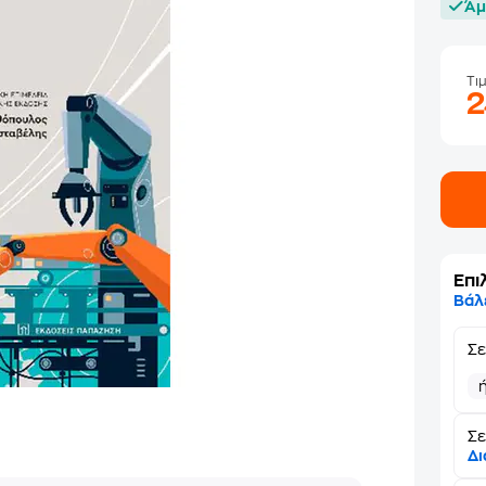
Άμ
Τι
Επι
Βάλ
Σ
Σε
Δι