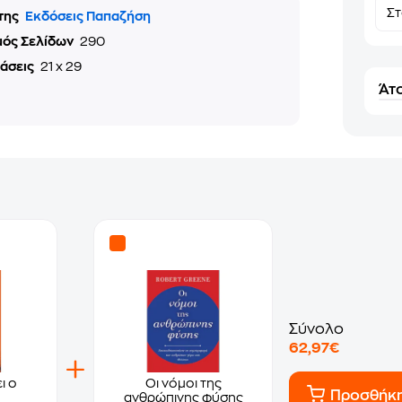
Σ
της
Εκδόσεις Παπαζήση
μός Σελίδων
290
τάσεις
21 x 29
Άτο
Σύνολο
62,97€
ι ο
Οι νόμοι της
Προσθήκ
ανθρώπινης φύσης