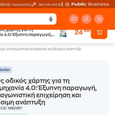
Εξέλιξη παραγγελίας
Service από 20'
ός χάρτης για τη
24
,99€
ά
Έλα στον κόσμο
α 4.0: Έξυπνη παραγωγή,
των ηχητικών βιβλίων
τική επιχείρηση και
ανάπτυξη
ωγή, ανταγωνιστική επιχείρηση και βιώσιμη ανάπτυξη
Seller
ς οδικός χάρτης για τη
μηχανία 4.0: Έξυπνη παραγωγή,
αγωνιστική επιχείρηση και
σιμη ανάπτυξη
ΚΟΣ:
1982951