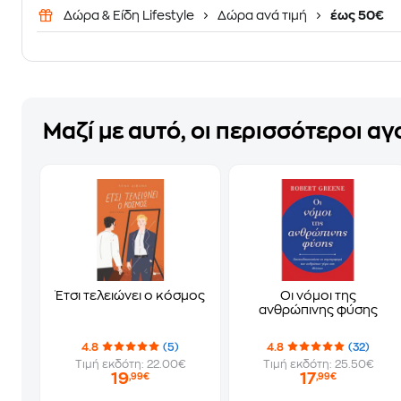
Δώρα & Είδη Lifestyle
Δώρα ανά τιμή
έως 50€
Μαζί με αυτό, οι περισσότεροι α
Έτσι τελειώνει ο κόσμος
Οι νόμοι της
ανθρώπινης φύσης
4.8
(5)
4.8
(32)
Τιμή εκδότη: 22.00€
Τιμή εκδότη: 25.50€
19
17
,99€
,99€