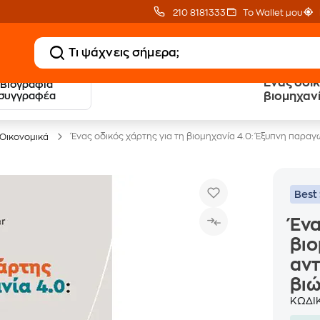
210 8181333
Το Wallet μου
Ένας οδικ
Βιογραφία
20 € Public επιστροφή
Δωρεάν Μεταφορικ
συγγραφέα
βιομηχανί
με Snappi
με Public+ Delivery
ανταγωνισ
βιώσιμη 
Ένας οδικός χάρτης για τη βιομηχανία 4.0: Έξυπνη παραγ
Οικονομικά
Best 
Ένα
βιο
αντ
βιώ
ΚΩΔΙ