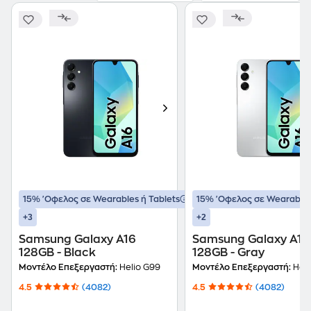
15% 'Οφελος σε Wearables ή Tablets
15% 'Οφελος σε Wearables
+3
+2
Samsung Galaxy A16
Samsung Galaxy A16
128GB - Black
128GB - Gray
Μοντέλο Επεξεργαστή:
Helio G99
Μοντέλο Επεξεργαστή:
Heli
4.5
(4082)
4.5
(4082)