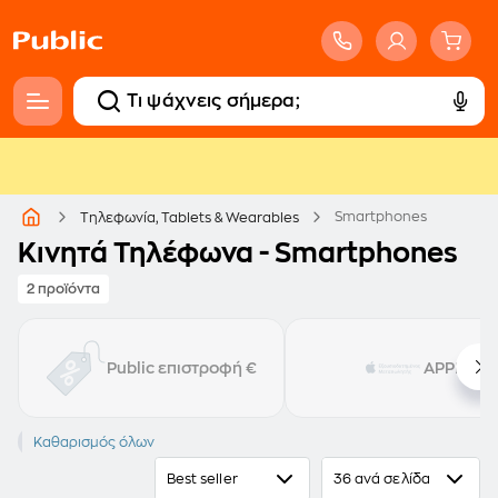
Smartphones
Τηλεφωνία, Tablets & Wearables
Κινητά Τηλέφωνα - Smartphones
2 προϊόντα
Public επιστροφή €
APPLE
Galaxy A16
Καθαρισμός όλων
Best seller
36 ανά σελίδα