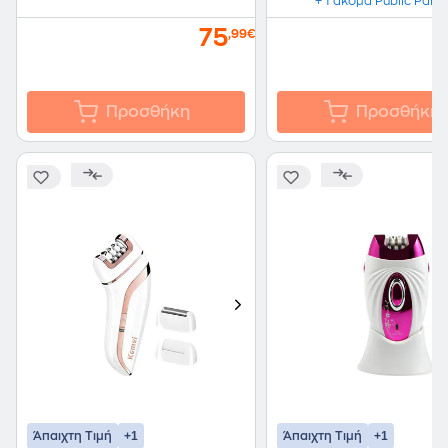
+ 1 ακόμα Public Part
75
,99€
Προσθήκη
Προσθήκη
+1
+1
Άπαιχτη Τιμή
Άπαιχτη Τιμή