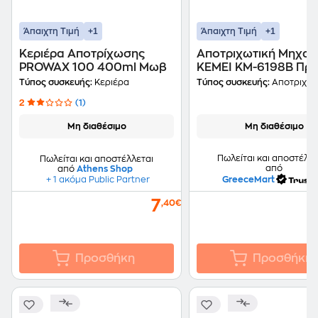
+1
+1
Άπαιχτη Τιμή
Άπαιχτη Τιμή
Κεριέρα Αποτρίχωσης
Αποτριχωτική Μηχαν
PROWAX 100 400ml Μωβ
KEMEI KM-6198B Πρά
Τύπος συσκευής:
Κεριέρα
Τύπος συσκευής:
Αποτριχωτική
2
(1)
Μη διαθέσιμο
Μη διαθέσιμο
Πωλείται και αποστέλλε
Πωλείται και αποστέλλεται
από
από
Athens Shop
GreeceMart
+ 1 ακόμα Public Partner
7
,40€
Προσθήκη
Προσθήκη