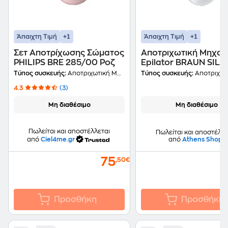
+1
+1
Άπαιχτη Τιμή
Άπαιχτη Τιμή
Σετ Αποτρίχωσης Σώματος
Αποτριχωτική Μηχαν
PHILIPS BRE 285/00 Ροζ
Epilator BRAUN SILK 
3 SE3170/12 Μωβ
Τύπος συσκευής:
Αποτριχωτική Μηχανή
Τύπος συσκευής:
Αποτριχωτική
4.3
(3)
Μη διαθέσιμο
Μη διαθέσιμο
Πωλείται και αποστέλλεται
Πωλείται και αποστέλλε
από
Ciel4me.gr
από
Athens Shop
75
,50€
Προσθήκη
Προσθήκη