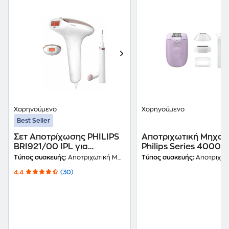
Χορηγούμενο
Χορηγούμενο
Best Seller
Σετ Αποτρίχωσης PHILIPS
Αποτριχωτική Μηχαν
BRI921/00 IPL για
Philips Series 4000
Πρόσωπο και Σώμα Λευκό
BRE257/00 Μωβ
Τύπος συσκευής:
Αποτριχωτική Μηχανή
Τύπος συσκευής:
Αποτριχωτική
4.4
(30)