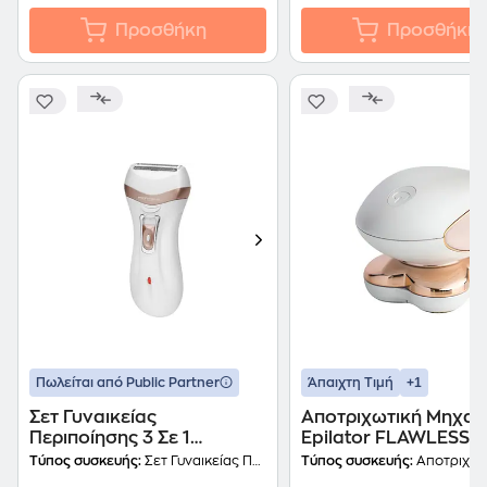
Προσθήκη
Προσθήκη
+1
Πωλείται από Public Partner
Άπαιχτη Τιμή
Σετ Γυναικείας
Αποτριχωτική Μηχαν
Περιποίησης 3 Σε 1
Epilator FLAWLESS
Proficare PC-LBS 3002
FINISHING TOUCH L
Τύπος συσκευής:
Σετ Γυναικείας Περιποίησης
Τύπος συσκευής:
Αποτριχωτική
Λευκό
Λευκό