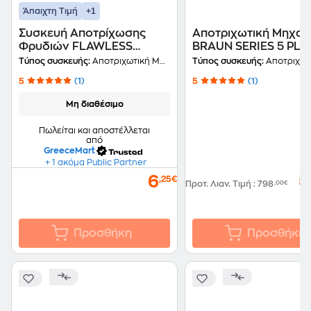
+1
Άπαιχτη Τιμή
Συσκευή Αποτρίχωσης
Αποτριχωτική Μηχαν
Φρυδιών FLAWLESS
BRAUN SERIES 5 PL5
FINISHING TOUCH BROWS
IPL Λευκό
Τύπος συσκευής:
Αποτριχωτική Μηχανή
Τύπος συσκευής:
Αποτριχωτική
Μπρονζέ
5
(1)
5
(1)
Μη διαθέσιμο
Πωλείται και αποστέλλεται
από
GreeceMart
+ 1 ακόμα Public Partner
5
6
,25€
Προτ. Λιαν. Τιμή
:
798
,00€
Προσθήκη
Προσθήκη