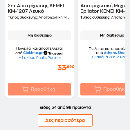
Σετ Αποτρίχωσης KEMEI
Αποτριχωτική Μηχαν
KM-1207 Λευκό
Epilator ΚΕΜΕΙ KM-2
Μωβ
Τύπος συσκευής:
Αποτριχωτική Μηχανή
Τύπος συσκευής:
Αποτριχωτική
Μη διαθέσιμο
Μη διαθέσιμο
Πωλείται και αποστέλλεται
Πωλείται και αποστέλλε
από
Ciel4me.gr
από
Athens Shop
+ 1 ακόμα Public Part
+ 1 ακόμα Public Partner
33
,99€
Προσθήκη
Προσθήκη
Είδες 54 από 98 προϊόντα
Δες περισσότερα