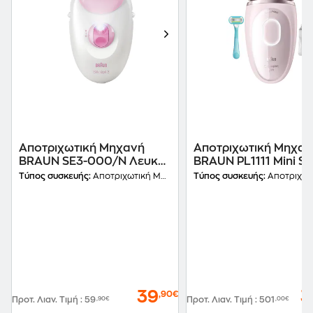
Αποτριχωτική Μηχανή
Αποτριχωτική Μηχαν
BRAUN SE3-000/N Λευκό-
BRAUN PL1111 Mini Se
Ροζ
IPL Ροζ
Τύπος συσκευής:
Αποτριχωτική Μηχανή
Τύπος συσκευής:
Αποτριχωτική
39
3
,90€
Προτ. Λιαν. Τιμή
:
59
,90€
Προτ. Λιαν. Τιμή
:
501
,00€