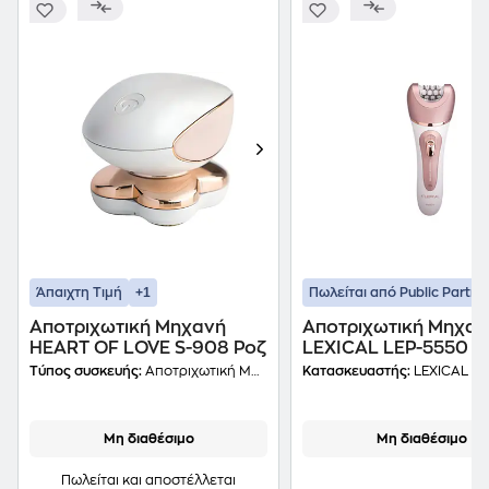
+1
Άπαιχτη Τιμή
Πωλείται από Public Partne
Αποτριχωτική Μηχανή
Αποτριχωτική Μηχαν
HEART OF LOVE S-908 Ροζ
LEXICAL LEP-5550 γ
Σώμα Λευκό
Τύπος συσκευής:
Αποτριχωτική Μηχανή
Κατασκευαστής:
LEXICAL
Μη διαθέσιμο
Μη διαθέσιμο
Πωλείται και αποστέλλεται