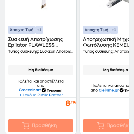
+1
+1
Άπαιχτη Τιμή
Άπαιχτη Τιμή
Συσκευή Αποτρίχωσης
Αποτριχωτική Μηχαν
Epilator FLAWLESS
Φωτόλυσης KEMEI
DERMAPLANE GLO Λευκό
KM6812 Μαύρο
Τύπος συσκευής:
Συσκευή Αποτρίχωσης
Τύπος συσκευής:
Αποτριχωτική Μηχανή
Μη διαθέσιμο
Μη διαθέσιμο
Πωλείται και αποστέλλεται
από
Πωλείται και αποστέλλε
GreeceMart
από
Ciel4me.gr
+ 1 ακόμα Public Partner
8
,11€
Προσθήκη
Προσθήκη