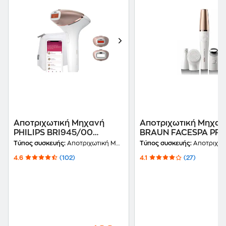
Αποτριχωτική Μηχανή
Αποτριχωτική Μηχαν
PHILIPS BRI945/00
BRAUN FACESPA PRO
LUMEA IPL PRESTIGE Ροζ
911 Λευκό
Τύπος συσκευής:
Αποτριχωτική Μηχανή
Τύπος συσκευής:
Αποτριχωτική
4.6
(102)
4.1
(27)