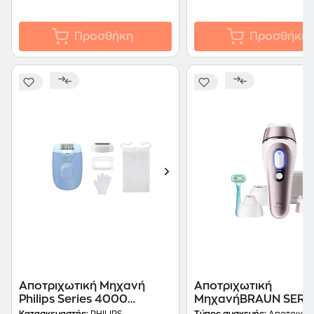
Προσθήκη
Προσθήκη
Αποτριχωτική Μηχανή
Αποτριχωτική
Philips Series 4000
ΜηχανήBRAUN SERIE
BRE247/00 Γαλάζιο
PL7321 IPL Λευκό-Ρο