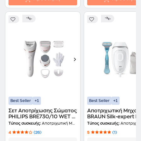
+1
+1
Best Seller
Best Seller
Σετ Αποτρίχωσης Σώματος
Αποτριχωτική Μηχαν
PHILIPS BRE730/10 WET &
BRAUN Silk-expert Mi
DRY Λευκό
PL1124 IPL με Φωτό
Τύπος συσκευής:
Αποτριχωτική Μηχανή
Τύπος συσκευής:
Αποτριχωτική
4
(26)
5
(1)