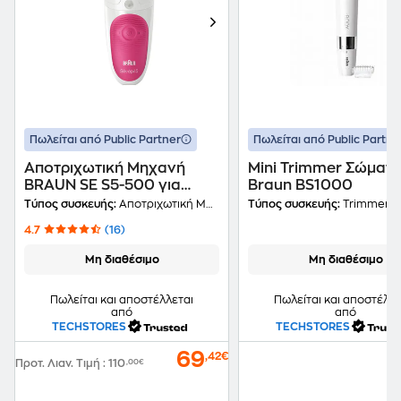
Πωλείται από Public Partner
Πωλείται από Public Partne
Αποτριχωτική Μηχανή
Mini Trimmer Σώματ
BRAUN SE S5-500 για
Braun BS1000
Σώμα Λευκό
Τύπος συσκευής:
Αποτριχωτική Μηχανή
Τύπος συσκευής:
Trimmer
4.7
(16)
Μη διαθέσιμο
Μη διαθέσιμο
Πωλείται και αποστέλλεται
Πωλείται και αποστέλλε
από
από
TECHSTORES
TECHSTORES
69
,42€
Προτ. Λιαν. Τιμή
:
110
,00€