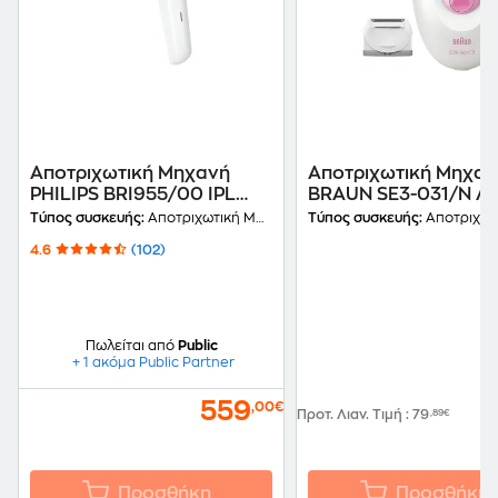
Αποτριχωτική Μηχανή
Αποτριχωτική Μηχαν
PHILIPS BRI955/00 IPL
BRAUN SE3-031/N Λε
9000 SERIES Ροζ
Ροζ
Τύπος συσκευής:
Αποτριχωτική Μηχανή
Τύπος συσκευής:
Αποτριχωτική
4.6
(102)
Πωλείται από
Public
+ 1 ακόμα Public Partner
559
,00€
Προτ. Λιαν. Τιμή
:
79
,89€
Προσθήκη
Προσθήκη