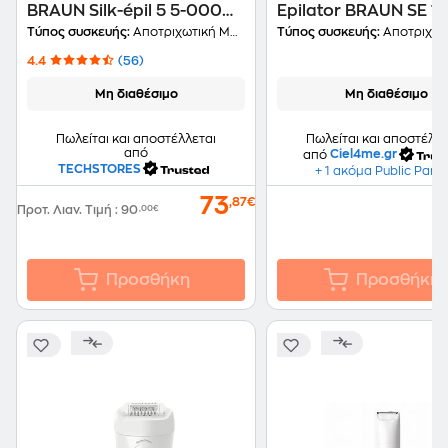
BRAUN Silk-épil 5 5-000
Epilator BRAUN SE 1
για Υγρή & Στεγνή Χρήση
Ροζ
Τύπος συσκευής:
Αποτριχωτική Μηχανή
Τύπος συσκευής:
Αποτριχωτική
4.4
(56)
Μη διαθέσιμο
Μη διαθέσιμο
Πωλείται και αποστέλλε
Πωλείται και αποστέλλεται
από
από
Ciel4me.gr
TECHSTORES
+ 1 ακόμα Public Part
73
,87€
Προτ. Λιαν. Τιμή
:
90
,00€
Προσθήκη
Προσθήκη