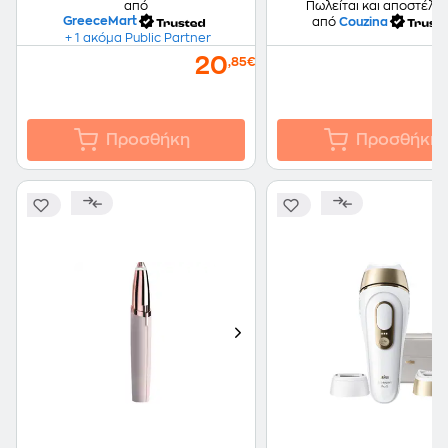
από
Πωλείται και αποστέλλε
GreeceMart
από
Couzina
+ 1 ακόμα Public Partner
20
,85€
Προσθήκη
Προσθήκη