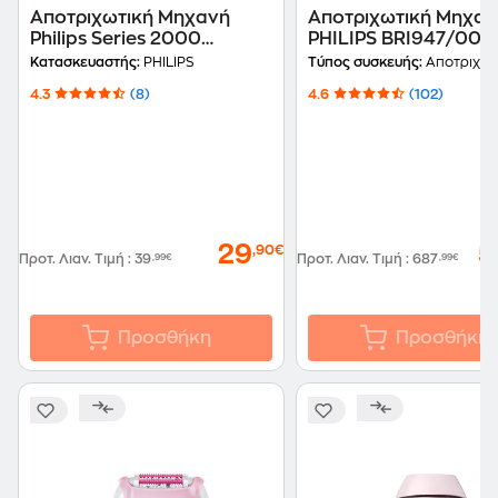
Αποτριχωτική Μηχανή
Αποτριχωτική Μηχαν
Philips Series 2000
PHILIPS BRI947/00 
BRE227/00 Ροζ
PRESTIGE Μωβ
Κατασκευαστής:
PHILIPS
Τύπος συσκευής:
Αποτριχωτική
4.3
(8)
4.6
(102)
29
5
,90€
Προτ. Λιαν. Τιμή
:
39
,99€
Προτ. Λιαν. Τιμή
:
687
,99€
Προσθήκη
Προσθήκη