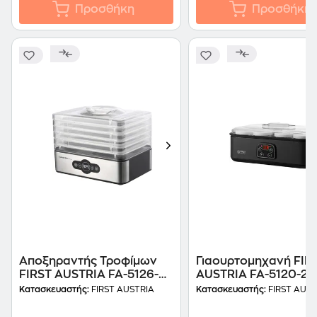
Προσθήκη
Προσθήκη
Αποξηραντής Τροφίμων
Γιαουρτομηχανή FIR
FIRST AUSTRIA FA-5126-6
AUSTRIA FA-5120-2-G
1000 W Ασημί
L 25 W Μαύρο
Κατασκευαστής:
FIRST AUSTRIA
Κατασκευαστής:
FIRST AUST