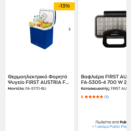
-13%
Θερμοηλεκτρικό Φορητό
Βαφλιέρα FIRST AUS
Ψυγείο FIRST AUSTRIA FA-
FA-5305-4 700 W 2
5170-BU 32 L Μπλε
Θέσεων Μαύρο
Μοντέλο:
FA-5170-BU
Κατασκευαστής:
FIRST AUST
5
(1)
Πωλείται από
Public
+ 1 ακόμα Public Part