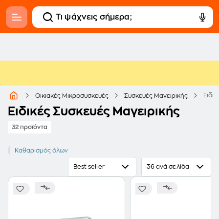
Ειδι
Οικιακές Μικροσυσκευές
Συσκευές Μαγειρικής
Ειδικές Συσκευές Μαγειρικής
32 προϊόντα
FIRST AUSTRIA
Καθαρισμός όλων
Best seller
36 ανά σελίδα