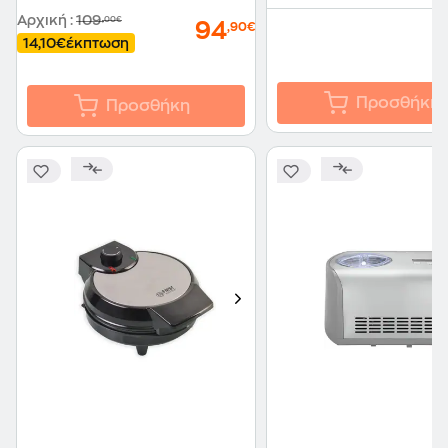
Αρχική
:
109
,00€
94
,90€
14,10€
έκπτωση
Προσθήκη
Προσθήκη