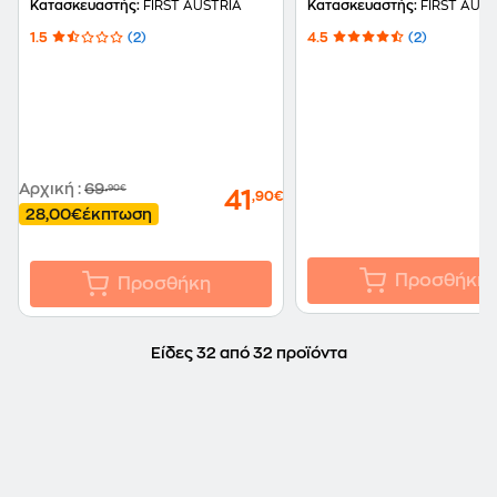
240 W Ασημί
Ασημί
Κατασκευαστής:
FIRST AUSTRIA
Κατασκευαστής:
FIRST AUST
1.5
(2)
4.5
(2)
Αρχική
:
69
,90€
1
41
,90€
28,00€
έκπτωση
Προσθήκη
Προσθήκη
Είδες 32 από 32 προϊόντα