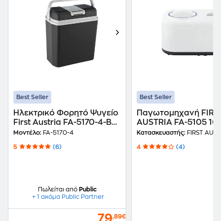
Best Seller
Best Seller
Ηλεκτρικό Φορητό Ψυγείο
Παγωτoμηχανή FIRS
First Austria FA-5170-4-BA
AUSTRIA FA-5105 10
12V/230V 24Lt 52W -
L Λευκό
Μοντέλο:
FA-5170-4
Κατασκευαστής:
FIRST AUST
Μαύρο
5
(6)
4
(4)
Πωλείται από
Public
+ 1 ακόμα Public Partner
79
,89€