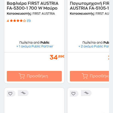
Βαφλιέρα FIRST AUSTRIA
Παγωτoμηχανή FIRS
FA-5300-1 700 W Μαύρο
AUSTRIA FA-5105-1 1
1.2 L Γκρί
Κατασκευαστής:
FIRST AUSTRIA
Κατασκευαστής:
FIRST AUST
4
(1)
Πωλείται από
Public
Πωλείται από
Public
+ 1 ακόμα Public Partner
+ 2 ακόμα Public Partn
34
2
,89€
Προσθήκη
Προσθήκη