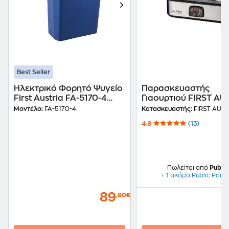
Best Seller
Ηλεκτρικό Φορητό Ψυγείο
Παρασκευαστής
First Austria FA-5170-4
Γιαουρτιού FIRST AU
12V/220V 24Lt 52W - Μπλε
FA-5120-2 30 W 1.52 
Μοντέλο:
FA-5170-4
Κατασκευαστής:
FIRST AUST
Ασημί
4.8
(13)
Πωλείται από
Public
+ 1 ακόμα Public Part
89
,90€