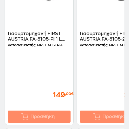
Γιαουρτομηχανή FIRST
Γιαουρτομηχανή FIR
AUSTRIA FA-5105-PI 1 L
AUSTRIA FA-5105-2 1
100 W Ροζ
120 W Λευκό
Κατασκευαστής:
FIRST AUSTRIA
Κατασκευαστής:
FIRST AUST
149
2
,00€
Προσθήκη
Προσθήκη