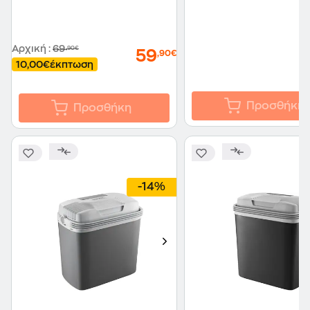
Αρχική
:
69
,90€
59
,90€
10,00€
έκπτωση
Προσθήκη
Προσθήκη
-14%