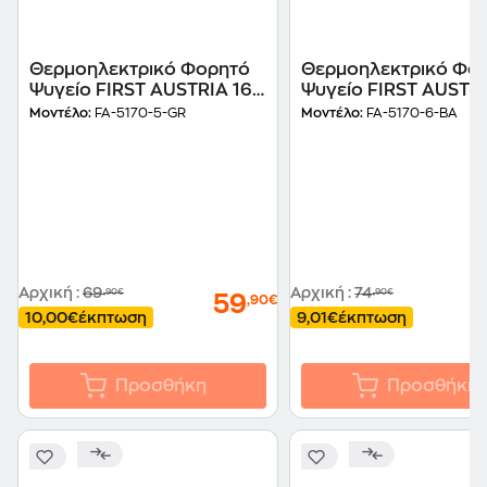
Θερμοηλεκτρικό Φορητό
Θερμοηλεκτρικό Φο
Ψυγείο FIRST AUSTRIA 16
Ψυγείο FIRST AUSTRI
L Γκρι
5170-6-BA 19 L Μαύρ
Μοντέλο:
FA-5170-5-GR
Μοντέλο:
FA-5170-6-BA
Αρχική
:
69
Αρχική
:
74
,90€
,90€
59
,90€
10,00€
έκπτωση
9,01€
έκπτωση
Προσθήκη
Προσθήκη