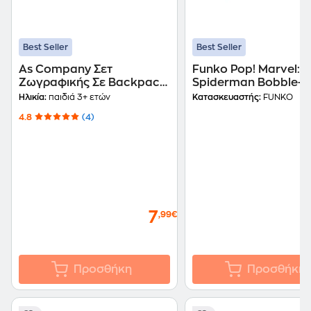
Best Seller
Best Seller
As Company Σετ
Funko Pop! Marvel:
Ζωγραφικής Σε Backpack
Spiderman Bobble-
Marvel Spidey And His
#1574
Ηλικία:
παιδιά 3+ ετών
Κατασκευαστής:
FUNKO
Amazing Friends
4.8
(4)
7
,99€
Προσθήκη
Προσθήκη