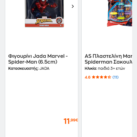
Φιγουρίνι Jada Marvel -
AS Πλαστελίνη Marv
Spider-Man (6.5cm)
Spiderman Σακουλάκ
10 Βαζάκια και Καπά
Κατασκευαστής:
JADA
Ηλικία:
παιδιά 3+ ετών
Καλουπάκια 280gr
4.6
(11)
11
,99€