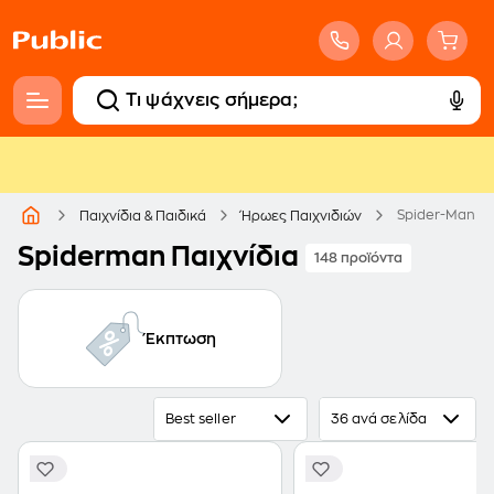
Spider-Man
Παιχνίδια & Παιδικά
Ήρωες Παιχνιδιών
Spiderman Παιχνίδια
148 προϊόντα
Έκπτωση
Best seller
36 ανά σελίδα