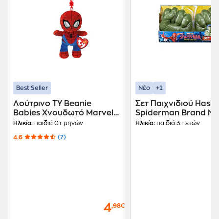
+1
Best Seller
Νέο
Λούτρινο TY Beanie
Σετ Παιχνιδιού Hasb
Babies Χνουδωτό Marvel
Spiderman Brand N
Spiderman με Κλιπ
Day - Hulk Gamma 
Ηλικία:
παιδιά 0+ μηνών
Ηλικία:
παιδιά 3+ ετών
(8.5cm)
Fists
4.6
(7)
4
,98€