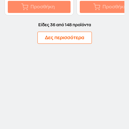
Προσθήκη
Προσθήκη
Είδες 36 από 148 προϊόντα
Δες περισσότερα