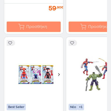
59
,90€
Προσθήκη
Προσθήκη
+1
Best Seller
Νέο