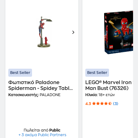
Best Seller
Best Seller
Φωτιστικό Paladone
LEGO® Marvel Iron Sp
Spiderman - Spidey Table
Man Bust (76326)
Light
Κατασκευαστής:
PALADONE
Ηλικία:
18+ ετών
4.3
(3)
Πωλείται από
Public
+ 3 ακόμα Public Partners