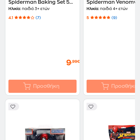
Spiderman Baking Set 5
Spiderman Venomve
Βαζάκια με Καπάκι
Liquid Shifter με Αξ
Ηλικία:
παιδιά 3+ ετών
Ηλικία:
παιδιά 4+ ετών
Καλουπάκι και Εργαλεία
(27cm)
4.1
(7)
5
(9)
250gr
9
,99€
Προσθήκη
Προσθήκη