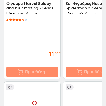
Φιγούρα Marvel Spidey
Σετ Φιγούρες Hasbr
and his Amazing Friends
Spiderman & Avenge
Supersized - Τυχαία
Multipack
Ηλικία:
παιδιά 3+ ετών
Ηλικία:
παιδιά 3+ ετών
Επιλογή Σχεδίου
4
(9)
11
,99€
Προσθήκη
Προσθήκη