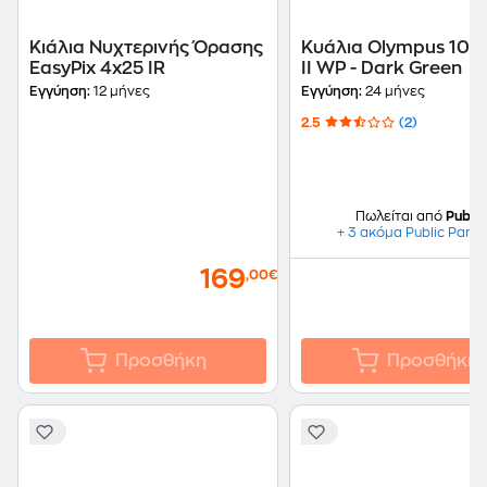
Κιάλια Νυχτερινής Όρασης
Κυάλια Olympus 10x
EasyPix 4x25 IR
II WP - Dark Green
Εγγύηση:
12 μήνες
Εγγύηση:
24 μήνες
2.5
(2)
Πωλείται από
Public
+ 3 ακόμα Public Partn
169
,00€
Προσθήκη
Προσθήκη