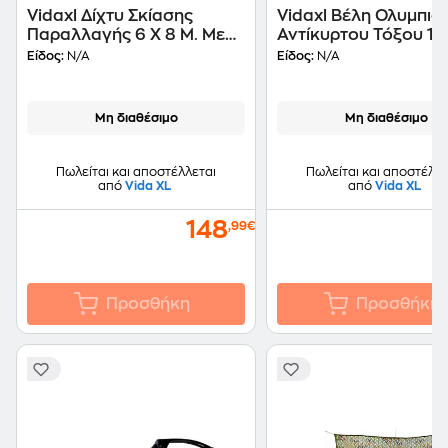
Vidaxl Δίχτυ Σκίασης
Vidaxl Βέλη Ολυμπια
Παραλλαγής 6 X 8 Μ. Με
Αντίκυρτου Τόξου 12 
Σάκο Αποθήκευσης
30" 0,6 Εκ. Από Fibe
Είδος:
N/A
Είδος:
N/A
Μη διαθέσιμο
Μη διαθέσιμο
Πωλείται και αποστέλλεται
Πωλείται και αποστέλλε
από
Vida XL
από
Vida XL
148
,99€
Προσθήκη
Προσθήκη