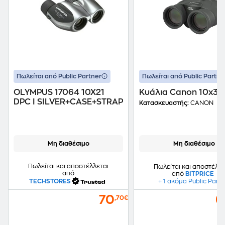
Πωλείται από Public Partner
Πωλείται από Public Partne
OLYMPUS 17064 10X21
Κυάλια Canon 10x30 I
DPC I SILVER+CASE+STRAP
Κατασκευαστής:
CANON
Μη διαθέσιμο
Μη διαθέσιμο
Πωλείται και αποστέλλεται
Πωλείται και αποστέλλε
από
από
BITPRICE
TECHSTORES
+ 1 ακόμα Public Part
70
6
,70€