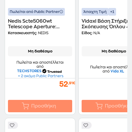
+1
Πωλείται από Public Partner
Άπαιχτη Τιμή
Nedis Scte5060wt
Vidaxl Βάση Στήριξης
Telescope Aperture:
Σκόπευσης Όπλου 40
50mm Focal Length:
17,5 X 19 Εκ. Πλαστικ
Κατασκευαστής:
NEDIS
Είδος:
N/A
600mm Finderscope: 5 X
2
Μη διαθέσιμο
Μη διαθέσιμο
Πωλείται και αποστέλλεται
από
Πωλείται και αποστέλλε
TECHSTORES
από
Vida XL
+ 2 ακόμα Public Partners
52
,91€
Προσθήκη
Προσθήκη