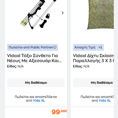
+1
Πωλείται από Public Partner
Άπαιχτη Τιμή
Vidaxl Τόξο Σύνθετο Για
Vidaxl Δίχτυ Σκίασης
Νέους Με Αξεσουάρ Και
Παραλλαγής 3 X 3 Μ.
Βέλη Αλουμινίου
Σάκο Αποθήκευσης
Είδος:
N/A
Είδος:
N/A
Μη διαθέσιμο
Μη διαθέσιμο
Πωλείται και αποστέλλεται
Πωλείται και αποστέλλε
από
Vida XL
από
Vida XL
99
,99€