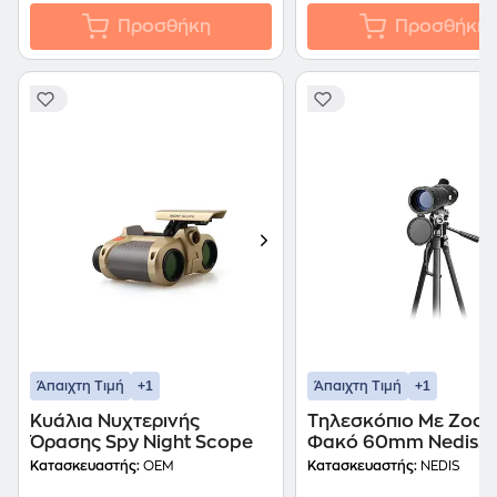
Προσθήκη
Προσθήκη
+1
+1
Άπαιχτη Τιμή
Άπαιχτη Τιμή
Κυάλια Νυχτερινής
Tηλεσκόπιο Με Zoom
Όρασης Spy Night Scope
Φακό 60mm Nedis
Scsp2000bk
Κατασκευαστής:
OEM
Κατασκευαστής:
NEDIS