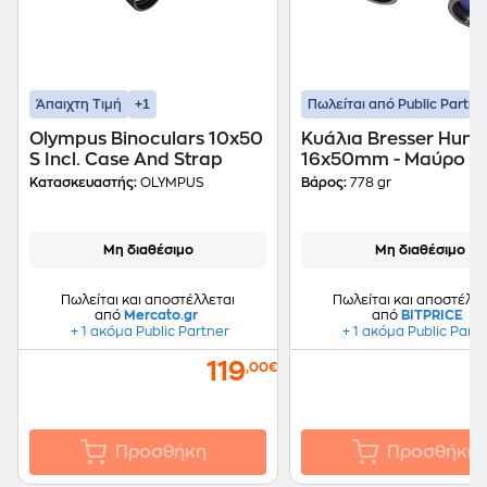
+1
Άπαιχτη Τιμή
Πωλείται από Public Partne
Olympus Binoculars 10x50
Κυάλια Bresser Hunt
S Incl. Case And Strap
16x50mm - Μαύρο
Κατασκευαστής:
OLYMPUS
Βάρος:
778 gr
Μη διαθέσιμο
Μη διαθέσιμο
Πωλείται και αποστέλλεται
Πωλείται και αποστέλλε
από
Mercato.gr
από
BITPRICE
+ 1 ακόμα Public Partner
+ 1 ακόμα Public Part
119
,00€
Προσθήκη
Προσθήκη