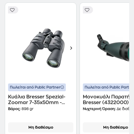
Πωλείται από Public Partner
Πωλείται από Public Partne
Κυάλια Bresser Spezial-
Μονοκυάλι Παρατήρ
Zoomar 7-35x50mm -
Bresser (4322000) -
Μαύρο
Σκούρο Πράσινο
Βάρος:
898 gr
Νυχτερινή Όραση:
Δε διαθέτ
Μη διαθέσιμο
Μη διαθέσιμο