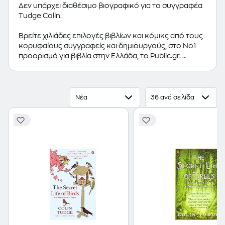
Δεν υπάρχει διαθέσιμο βιογραφικό για το συγγραφέα
Tudge Colin.
Βρείτε χιλιάδες επιλογές βιβλίων και κόμικς από τους
κορυφαίους συγγραφείς και δημιουργούς, στο Νο1
προορισμό για βιβλία στην Ελλάδα, το Public.gr.
Προτεινόμενες κατηγορίες βιβλίων:
Ελληνόγλωσσα
Βιβλία
,
Ξενόγλωσσα Βιβλία
,
Κόμικς
Νέα
36 ανά σελίδα