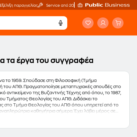
Εξέλιξη παραγγελίας
Service από 20'
όλα τα έργα του συγγραφέα
ήνα το 1959. Σπούδασε στη Φιλοσοφική (Τμήμα
ολή του ΑΠΘ. Πραγματοποίησε μεταπτυχιακές σπουδές στο
κό αντικείμενο της Βυζαντινής Τέχνης από όπου, το 1987,
του Τμήματος Θεολογίας του ΑΠΘ. Διδάσκει το
ας στο Τμήμα Θεολογίας του ΑΠΘ όπου υπηρετεί από το
 αναπληρώτρια καθηγήτρια σήμερα. Έχει λάβει μέρος σε
ης και έχει συγγράψει άρθρα και μονογραφίες. Ασχολείται
ε θέματα ερμηνείας της βυζαντινής τέχνης. Είναι τακτικό
της Ελληνικής Εταιρείας Βιβλικών Σπουδών, της Εταιρείας
Θεολόγων Γυναικών κ.ά., Κυριότερες μελέτες της: "Η