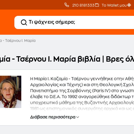
210 8181333
Το Wallet μου
 - Τσέρνου Ι. Μαρία
ία - Τσέρνου Ι. Μαρία βιβλία | Βρες 
Η Μαρία Ι. Καζαμία - Τσέρνου γεννήθηκε οτην Αθ
Αρχαιολογίας και Τέχνης) και στη Θεολογική Σχ
Πανεπιστήμιο της Σορβόννης (Paris IV) στο γνωστι
έλαβε το D.E.A. Το 1992 αναγορεύθηκε διδάκτωρ 
υποχρεωτικό μάθημα της Βυζαντινής Αρχαιολογί
1981 ως επιστημονικός συνεργάτης αρχικά και ως
πανελλήνια και διεθνή συνέδρια της ειδικότητάς τ
Διάβασε περισσότερα
κυρίως με τη χριστιανική εικονογραφία αλλά και μ
μέλος της Χριστιανικής Αρχαιολογικής Εταιρείας, 
Μακεδονικών Σπουδών, της Ευρωπαϊκής Εταιρείας 