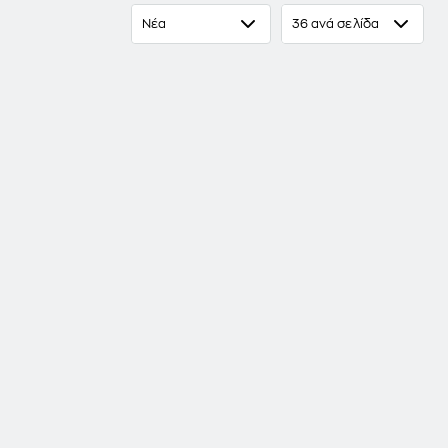
Βυζαντινή Εικονογραφία", Θεσσαλονίκη 1994 (διδ. διατριβή
Νέα
36 ανά σελίδα
ς της Ελλάδας", Θεσσαλονίκη 2003.