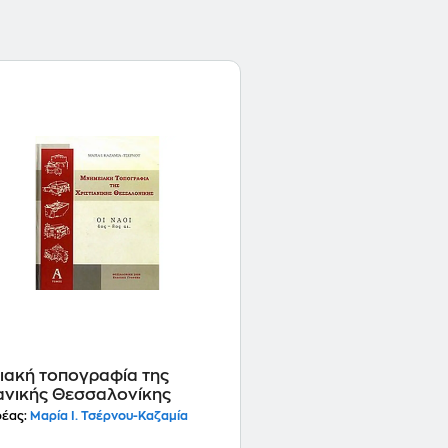
Ίαση του Παραλυτικού στην Παλαιοχριστιανική και 
)/ "Ιστορώντας τη Δέηση στους βυζαντινούς ναού
ιακή τοπογραφία της
ιανικής Θεσσαλονίκης
έας:
Μαρία Ι. Τσέρνου-Καζαμία