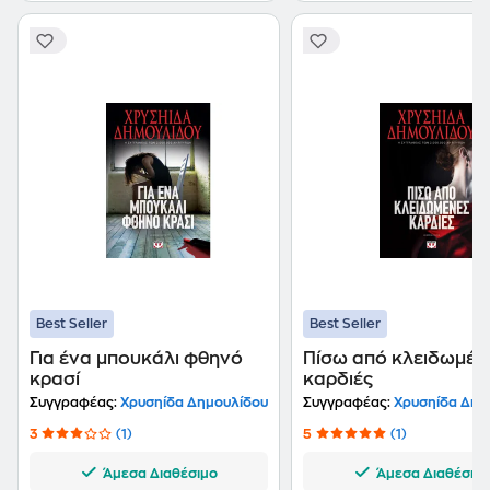
προλαβαίνει όλα. Στόχος της: να γράφει βιβλία που θα
αγαπηθούν. Όνειρό της: να υπάρξουν αγάπη και
δικαιωμένοι άνθρωποι. Ευχή της: να υπάρχουν
ευτυχισμένα και χαρούμενα παιδιά. Ουτοπία της: να
μπορούσε να γυρίσει πίσω τον χρόνο και να πετάξει
ξανά με στολή, με τα φτερά της Ολυμπιακής, δίπλα
στους παλιούς συναδέλφους της… (Πηγή: "Εκδόσεις
Ψυχογιός", 2025)
Best Seller
Best Seller
Για ένα μπουκάλι φθηνό
Πίσω από κλειδωμέν
κρασί
καρδιές
Συγγραφέας:
Χρυσηίδα Δημουλίδου
Συγγραφέας:
Χρυσηίδα Δημ
3
(1)
5
(1)
Άμεσα Διαθέσιμο
Άμεσα Διαθέσιμ