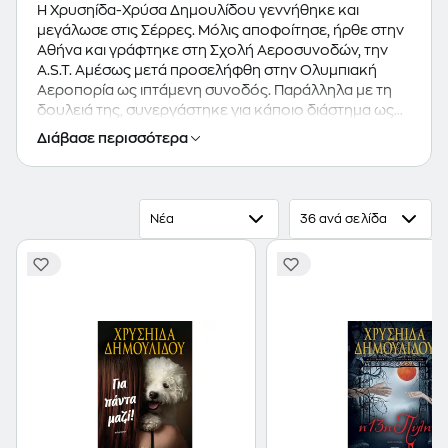
Η Χρυσηίδα-Χρύσα Δημουλίδου γεννήθηκε και
μεγάλωσε στις Σέρρες. Μόλις αποφοίτησε, ήρθε στην
Αθήνα και γράφτηκε στη Σχολή Αεροσυνοδών, την
Α.S.T. Αμέσως μετά προσελήφθη στην Ολυμπιακή
Αεροπορία ως ιπτάμενη συνοδός. Παράλληλα με τη
δουλειά της, συνεργάστηκε για κάποιο διάστημα ως
δημοσιογράφος με το περιοδικό Discomoda In,
Διάβασε περισσότερα
κάνοντας ρεπορτάζ σε όλο τον κόσμο. Το 1997
εξέδωσε το πρώτο της βιβλίο από τις Εκδόσεις
Λιβάνη. Από το 2009 μέχρι σήμερα συνεργάζεται με
τις Εκδόσεις ΨΥΧΟΓΙΟΣ, όπου έχει εκδώσει συνολικά
Νέα
36 ανά σελίδα
36 έργα για ενηλίκους και παιδιά. Όλα της τα βιβλία
έχουν γίνει μπεστ σέλερ. Ακούραστη, αστείρευτη και
αγιάτρευτα ερωτευμένη με την πένα, όπως δηλώνει η
ίδια, ζει πλέον για να γράφει. Για το βιβλίο της ΜΗΝ
ΠΥΡΟΒΟΛΕΙΤΕ ΤΗ ΝΥΦΗ πήρε το Πρώτο Βραβείο
Αναγνωστικού Κοινού στην Κύπρο, ενώ παράλληλα
ήταν υποψήφια για το ίδιο βραβείο και στην Ελλάδα.
Για τρεις συνεχόμενες χρονιές ήταν υποψήφια για το
βραβείο «Συγγραφέας της χρονιάς» του περιοδικού
Life & Style. Το 2004 βραβεύτηκε από το ΠΟΛΚΕΟΑ,
το Πολιτιστικό Κέντρο Εργαζομένων της Ολυμπιακής