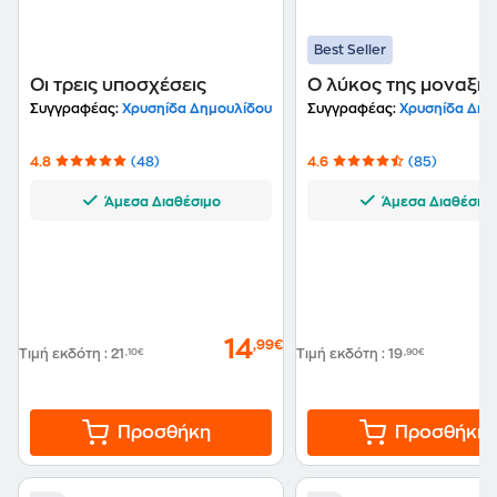
Best Seller
Οι τρεις υποσχέσεις
Ο λύκος της μοναξιά
Συγγραφέας:
Χρυσηίδα Δημουλίδου
Συγγραφέας:
Χρυσηίδα Δημ
4.8
(48)
4.6
(85)
Άμεσα Διαθέσιμο
Άμεσα Διαθέσιμ
14
,99€
Τιμή εκδότη
:
21
,10€
Τιμή εκδότη
:
19
,90€
Προσθήκη
Προσθήκη