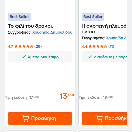
Best Seller
Best Seller
Το φιλί του δράκου
Η σκοτεινή πλευρά τ
ήλιου
Συγγραφέας:
Χρυσηίδα Δημουλίδου
Συγγραφέας:
Χρυσηίδα Δημ
4.7
(29)
4.4
(11)
Άμεσα Διαθέσιμο
Διαθέσιμο με παραγγ
13
,99€
Τιμή εκδότη
:
17
,70€
Τιμή εκδότη
:
18
,80€
Προσθήκη
Προσθήκη