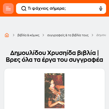
Δημουλί
βιβλία & κόμικς
συγγραφείς & τα βιβλία τους
Δημουλίδου Χρυσηίδα βιβλία |
Βρες όλα τα έργα του συγγραφέα