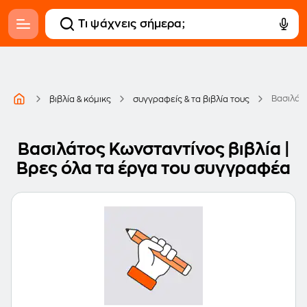
Βασιλάτ
βιβλία & κόμικς
συγγραφείς & τα βιβλία τους
Βασιλάτος Κωνσταντίνος βιβλία |
Βρες όλα τα έργα του συγγραφέα