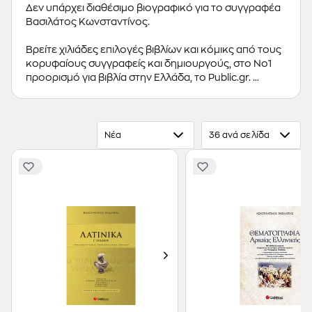
Δεν υπάρχει διαθέσιμο βιογραφικό για το συγγραφέα
Βασιλάτος Κωνσταντίνος.
Βρείτε χιλιάδες επιλογές βιβλίων και κόμικς από τους
κορυφαίους συγγραφείς και δημιουργούς, στο Νο1
προορισμό για βιβλία στην Ελλάδα, το Public.gr.
Προτεινόμενες κατηγορίες βιβλίων:
Ελληνόγλωσσα
Βιβλία
,
Ξενόγλωσσα Βιβλία
,
Κόμικς
Νέα
36 ανά σελίδα