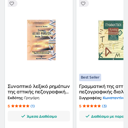
Best Seller
Συνοπτικό λεξικό ρημάτων
Γραμματική της αττικ
της αττικής πεζογραφικής
πεζογραφικής διαλέ
διαλέκτου
Εκδότης:
Γρηγόρη
Συγγραφέας:
Κωνσταντίνος Βα
5
(1)
5
(3)
Άμεσα Διαθέσιμο
Διαθέσιμο με παραγγ