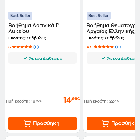
Best Seller
Best Seller
Βοήθημα Λατινικά Γ'
Βοήθημα Θεματογρα
Λυκείου
Αρχαίας Ελληνικής
Εκδότης:
Σαββάλας
Εκδότης:
Σαββάλας
5
(8)
4.9
(11)
Άμεσα Διαθέσιμο
Άμεσα Διαθέσιμ
14
,99€
Τιμή εκδότη
:
18
,90€
Τιμή εκδότη
:
22
,71€
Προσθήκη
Προσθήκη