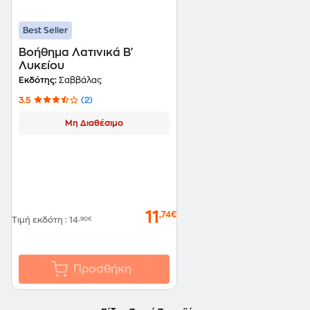
Best Seller
Βοήθημα Λατινικά Β'
Λυκείου
Εκδότης:
Σαββάλας
3.5
(2)
Μη Διαθέσιμο
11
,74€
Τιμή εκδότη
:
14
,90€
Προσθήκη