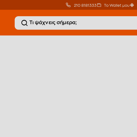
210 8181333
Το Wallet μου