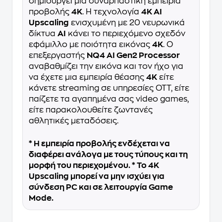
δημιουργεί μια συναρπαστική εμπειρία
προβολής
4K
. Η τεχνολογία
4K AI
Upscaling
ενισχυμένη με 20 νευρωνικά
δίκτυα
AI
κάνει το περιεχόμενο σχεδόν
εφάμιλλο με ποιότητα εικόνας
4K
. Ο
επεξεργαστής
NQ4 AI Gen2 Processor
αναβαθμίζει την εικόνα και τον ήχο για
να έχετε μια εμπειρία θέασης
4K
είτε
κάνετε streaming σε υπηρεσίες OTT, είτε
παίζετε τα αγαπημένα σας video games,
είτε παρακολουθείτε ζωντανές
αθλητικές μεταδόσεις.
* Η εμπειρία προβολής ενδέχεται να
διαφέρει ανάλογα με τους τύπους και τη
μορφή του περιεχομένου. * Το 4K
Upscaling μπορεί να μην ισχύει για
σύνδεση PC και σε λειτουργία Game
Mode.