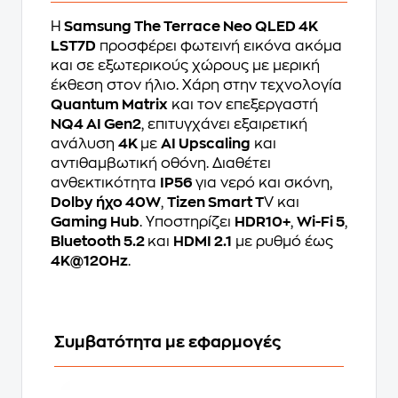
Η
Samsung The Terrace Neo QLED 4K
LST7D
προσφέρει φωτεινή εικόνα ακόμα
και σε εξωτερικούς χώρους με μερική
έκθεση στον ήλιο. Χάρη στην τεχνολογία
Quantum Matrix
και τον επεξεργαστή
NQ4 AI Gen2
, επιτυγχάνει εξαιρετική
ανάλυση
4K
με
AI Upscaling
και
αντιθαμβωτική οθόνη. Διαθέτει
ανθεκτικότητα
IP56
για νερό και σκόνη,
Dolby ήχο 40W
,
Tizen Smart T
V και
Gaming Hub
. Υποστηρίζει
HDR10+
,
Wi-Fi 5
,
Bluetooth 5.2
και
HDMI 2.1
με ρυθμό έως
4K@120Hz
.
Συμβατότητα με εφαρμογές