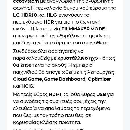
ecosystem
με αναγνώριση της ανθρώπινης
φωνής. Η τεχνολογία δυναμικού εύρους της
LG
,
HDR10
και
HLG
, ενισχύουν το
περιεχόμενο
HDR
για μια πιο ζωντανή
εικόνα. Η λειτουργία
FILMMAKER MODE
απενεργοποιεί την εξομάλυνση της κίνηση
και ζωντανεύει το όραμα του σκηνοθέτη.
Συνδύασε όλα όσα αγαπάς να
παρακολουθείς με
κρυστάλλινο
ήχο - όπως
θα έπρεπε να τα ακούς. Η εμπειρία
παιχνιδιού θα απογειωθεί με τις λειτουργίες
Cloud Game
,
Game Dashboard
,
Optimizer
και
HGiG
.
Με τρείς θύρες
HDMI
και δύο θύρες
USB
για
να συνδέεις τις συσκευές σου, έχεις την
ελευθερία να απολαύσεις το περιεχόμενο
που θες, με τον τρόπο που θες, σε
κορυφαίας κλάσης ποιότητα.