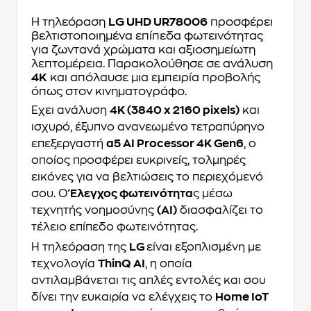
Η τηλεόραση
LG UHD UR78006
προσφέρει
βελτιστοποιημένα επίπεδα φωτεινότητας
για ζωντανά χρώματα και αξιοσημείωτη
λεπτομέρεια. Παρακολούθησε σε ανάλυση
4K
και απόλαυσε μια εμπειρία προβολής
όπως στον κινηματογράφο.
Έχει ανάλυση
4K (3840 x 2160 pixels)
και
ισχυρό, έξυπνο ανανεωμένο τετραπύρηνο
επεξεργαστή
α5 AI Processor 4K Gen6
, ο
οποίος προσφέρει ευκρινείς, τολμηρές
εικόνες για να βελτιώσεις το περιεχόμενό
σου. Ο
Έλεγχος φωτεινότητα
ς μέσω
τεχνητής νοημοσύνης
(AI)
διασφαλίζει το
τέλειο επίπεδο φωτεινότητας.
Η τηλεόραση της
LG
είναι εξοπλισμένη με
τεχνολογία
ThinQ AI
, η οποία
αντιλαμβάνεται τις απλές εντολές και σου
δίνει την ευκαιρία να ελέγχεις το
Home IoT