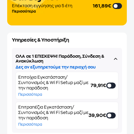
161,89€
Eπέκταση εγγύησης για 5 έτη
Περισσότερα
Υπηρεσίες & Υποστήριξη
ΌΛΑ σε 1 ΕΠΙΣΚΕΨΗ! Παράδοση, Σύνδεση &
Ανακύκλωση
Δες αν εξυπηρετούμε την περιοχή σου
Επιτοίχια Εγκατάσταση/
Συντονισμός & Wi Fi Setup μαζί με
79,91€
την παράδοση
Περισσότερα
Επιτραπέζια Εγκατάσταση/
Συντονισμός & Wi Fi Setup μαζί με
39,90€
την παράδοση
Περισσότερα