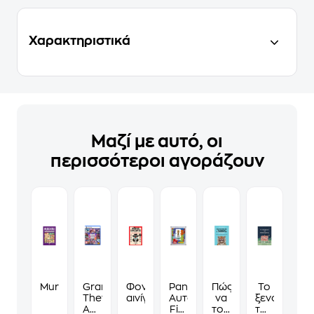
Χαρακτηριστικά
Μαζί με αυτό, οι
περισσότεροι αγοράζουν
Murdoku
Grand
Φονικά
Panini
Πώς
Το
Theft
αινίγματα
Αυτοκόλλητα
να
ξενοδοχείο
Auto
Fifa
τους
των