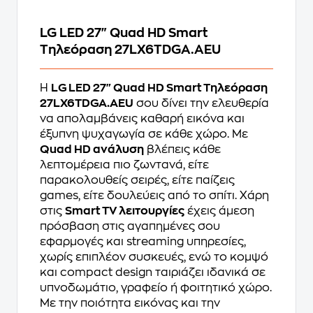
LG LED 27" Quad HD Smart
Τηλεόραση 27LX6TDGA.AEU
Η
LG LED 27" Quad HD Smart Τηλεόραση
27LX6TDGA.AEU
σου δίνει την ελευθερία
να απολαμβάνεις καθαρή εικόνα και
έξυπνη ψυχαγωγία σε κάθε χώρο. Με
Quad HD ανάλυση
βλέπεις κάθε
λεπτομέρεια πιο ζωντανά, είτε
παρακολουθείς σειρές, είτε παίζεις
games, είτε δουλεύεις από το σπίτι. Χάρη
στις
Smart TV λειτουργίες
έχεις άμεση
πρόσβαση στις αγαπημένες σου
εφαρμογές και streaming υπηρεσίες,
χωρίς επιπλέον συσκευές, ενώ το κομψό
και compact design ταιριάζει ιδανικά σε
υπνοδωμάτιο, γραφείο ή φοιτητικό χώρο.
Με την ποιότητα εικόνας και την