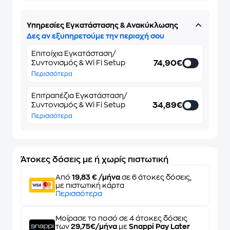
Υπηρεσίες Εγκατάστασης & Ανακύκλωσης
Δες αν εξυπηρετούμε την περιοχή σου
Επιτοίχια Εγκατάσταση/
74,90€
Συντονισμός & Wi Fi Setup
Περισσότερα
Επιτραπέζια Εγκατάσταση/
34,89€
Συντονισμός & Wi Fi Setup
Περισσότερα
Άτοκες δόσεις με ή χωρίς πιστωτική
Από
19,83 € /μήνα
σε 6 άτοκες δόσεις,
με πιστωτική κάρτα
Περισσότερα
Μοίρασε το ποσό σε 4 άτοκες δόσεις
των
29,75€/μήνα
με
Snappi Pay Later