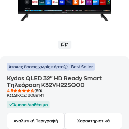
7
Άτοκες δόσεις χωρίς κάρτα
Best Seller
Kydos QLED 32" HD Ready Smart
Τηλεόραση K32VH22SQ00
4.5
(69)
ΚΩΔΙΚΟΣ:
2089141
Άμεσα Διαθέσιμο
Αναλυτική Περιγραφή
Χαρακτηριστικά