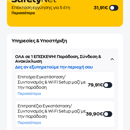
31,91€
Eπέκταση εγγύησης για 5 έτη
Περισσότερα
Υπηρεσίες & Υποστήριξη
ΌΛΑ σε 1 ΕΠΙΣΚΕΨΗ! Παράδοση, Σύνδεση &
Ανακύκλωση
Δες αν εξυπηρετούμε την περιοχή σου
Επιτοίχια Εγκατάσταση/
Συντονισμός & Wi Fi Setup μαζί με
79,91€
την παράδοση
Περισσότερα
Επιτραπέζια Εγκατάσταση/
Συντονισμός & Wi Fi Setup μαζί με
39,90€
την παράδοση
Περισσότερα