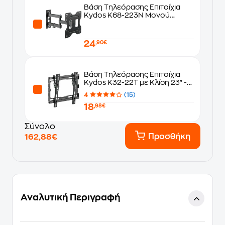
Βάση Τηλεόρασης Επιτοίχια
Kydos K68-223N Μονού
Βραχίονα 23''-43'' έως 30 kg
24
,90€
Βάση Τηλεόρασης Επιτοίχια
Kydos K32-22T με Κλίση 23" -
43" έως 45 kg
4
(15)
18
,98€
Σύνολο
Προσθήκη
162,88€
Αναλυτική Περιγραφή