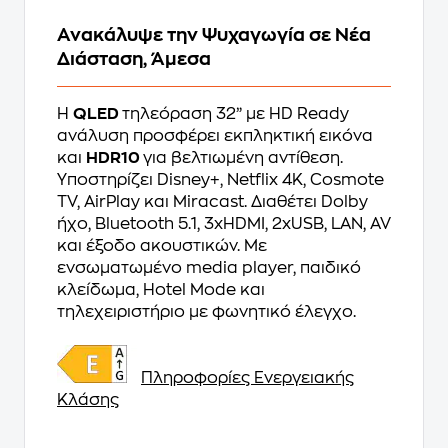
Ανακάλυψε την Ψυχαγωγία σε Νέα
Διάσταση, Άμεσα
Η
QLED
τηλεόραση 32” με HD Ready
ανάλυση προσφέρει εκπληκτική εικόνα
και
HDR10
για βελτιωμένη αντίθεση.
Υποστηρίζει Disney+, Netflix 4K, Cosmote
TV, AirPlay και Miracast. Διαθέτει Dolby
ήχο, Bluetooth 5.1, 3xHDMI, 2xUSB, LAN, AV
και έξοδο ακουστικών. Με
ενσωματωμένο media player, παιδικό
κλείδωμα, Hotel Mode και
τηλεχειριστήριο με φωνητικό έλεγχο.
Πληροφορίες Ενεργειακής
Κλάσης