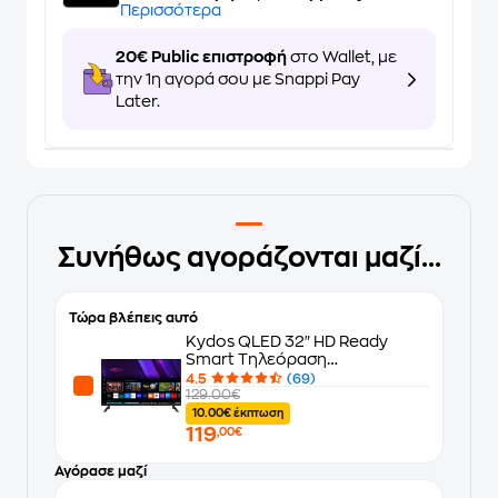
Περισσότερα
20€ Public επιστροφή
στο Wallet, με
την 1η αγορά σου με Snappi Pay
Later.
Συνήθως αγοράζονται μαζί...
Τώρα βλέπεις αυτό
Kydos QLED 32" HD Ready
Smart Τηλεόραση
K32VH22SQ00
4.5
(69)
129.00€
10.00€ έκπτωση
119
,00€
Αγόρασε μαζί