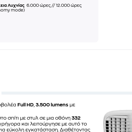
κεια Λυχνίας
6.000 ώρες // 12.000 ώρες
nomy mode)
ροβολέα
Full HD
,
3.500 lumens
με
ο σπίτι με στυλ σε μια οθόνη
332
 γρήγορα και λειτούργησε με αυτό το
για εύκολη εγκατάσταση. Διαθέτοντας