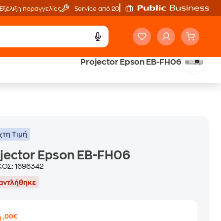
Εξέλιξη παραγγελίας
Service από 20'
Projector Epson EB-FH06
Άτοκες Δόσεις
χωρίς κάρτα
χτη Τιμή
jector Epson EB-FH06
ΚΟΣ:
1696342
αντλήθηκε
0
,00€