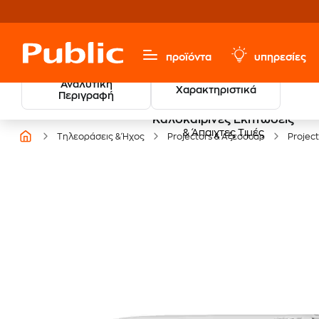
προϊόντα
υπηρεσίες
Αναλυτική
Χαρακτηριστικά
Περιγραφή
Καλοκαιρινές Εκπτώσεις
& Άπαιχτες Τιμές
Τηλεοράσεις & Ήχος
Projectors & Αξεσουάρ
Projec