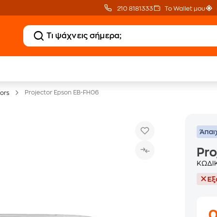
210 8181333
Το Wallet μου
20% Public επιστροφή
Εγγύηση
σε TVs άνω των 499€
Χαμηλότερης Τιμής
Projector Epson EB-FH06
tors
Άπαι
Pro
ΚΩΔΙ
Εξ