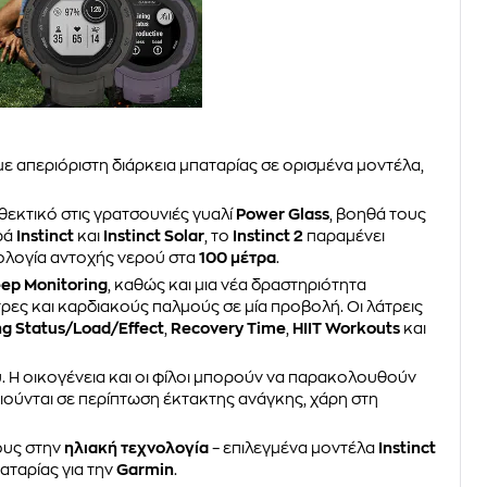
 με απεριόριστη διάρκεια μπαταρίας σε ορισμένα μοντέλα,
θεκτικό στις γρατσουνιές γυαλί
Power Glass
, βοηθά τους
ιρά
Instinct
και
Instinct Solar
, το
Instinct 2
παραμένει
μολογία αντοχής νερού στα
100 μέτρα
.
ep Monitoring
, καθώς και μια νέα δραστηριότητα
στρες και καρδιακούς παλμούς σε μία προβολή. Οι λάτρεις
ng Status/Load/Effect
,
Recovery Time
,
HIIT Workouts
και
 Η οικογένεια και οι φίλοι μπορούν να παρακολουθούν
ούνται σε περίπτωση έκτακτης ανάγκης, χάρη στη
ους στην
ηλιακή τεχνολογία
– επιλεγμένα μοντέλα
Instinct
αταρίας για την
Garmin
.