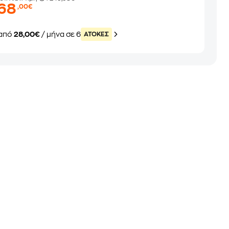
168
,00€
από
28,00€
/ μήνα σε 6
ATOKEΣ