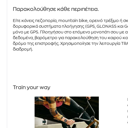
Παρακολούθησε κάθε περιπέτεια.
Είτε κάνεις πεζοπορία,
mountain bike
, ορεινό τρέξιμο ή 
δορυφορικά συστήματα πλοήγησης (
GPS, GLONASS και Ga
μόνο με
GPS
. Πλοηγήσου στο επόμενο μονοπάτι σου με α
δεδομένα, βαρόμετρο για παρακολούθηση του καιρού και
δρόμο της επιστροφής. Χρησιμοποίησε την λειτουργία
TR
διαδρομή.
Train your way