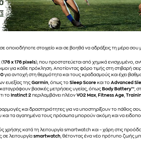
ι σε οποιοδήποτε στοιχείο και σε βοηθά να αδράξεις τη μέρα σου
 (
176 x 176 pixels
), που προστατεύεται από χημικά ενισχυμένο, αν
τοιμοι για κάθε πρόκληση. Αποτίοντας φόρο τιμής στη στιβαρή σε
10
για αντοχή στη θερμότητα και τους κραδασμούς και έχει βαθ
ν ευεξίας της
Garmin
, όπως το
Sleep Score
και το
Advanced Sle
 καταγράφουν βασικές μετρήσεις υγείας, όπως
Body Battery™
, 
τι το
Instinct 2
περιλαμβάνει πλέον
VO2 Max
,
Fitness Age
,
Traini
αρμογές και δραστηριότητες για να υποστηρίξουν το πάθος σου.
 και τα αγαπημένα τους πρόσωπα μπορούν ακόμη και να ειδοποι
ς χρήσης κατά τη λειτουργία smartwatch και – χάρη στις προόδ
 σε λειτουργία
smartwatch
, θέτοντας ένα νέο πρότυπο ζωής μπ