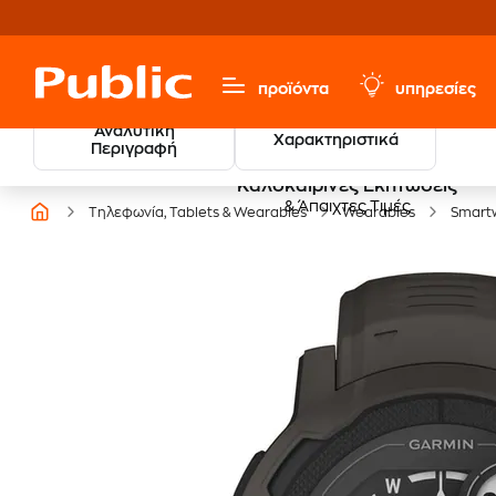
προϊόντα
υπηρεσίες
Αναλυτική
Χαρακτηριστικά
Περιγραφή
Καλοκαιρινές Εκπτώσεις
& Άπαιχτες Τιμές
Τηλεφωνία, Tablets & Wearables
Wearables
Smart