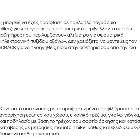
σκι, μπορείς να έχεις πρόσβαση σε πολλαπλά παγκόσμια
lileo
) για καταγραφή σε πιο απαιτητικά περιβάλλοντα από ότι
ισθητήρες που περιλαμβάνουν αλτίμετρο για υψομετρικά
 ηλεκτρονική πυξίδα
3 αξόνων
. Δεν χρειάζεται να μαντεύεις τον
ACBACK
για να πλοηγηθείς πίσω στην αφετηρία σου από την ίδια
Κάνε αυτό που αγαπάς με τα προφορτωμένα προφίλ δραστηριοτή
αναρρίχηση εσωτερικού χώρου, εικονικό τρέξιμο, γκολφ, γιόγκα, 
και ποδηλασία με βάση το τρέχον σου φορτίο άσκησης και κατά
κατάβασης με μετρήσεις
mountain bike
, καθώς και εξειδικευμέ
δυσκολία κάθε μονοπατιού.