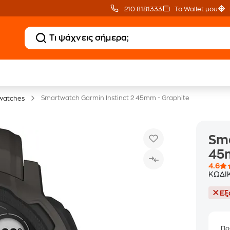
210 8181333
Το Wallet μου
Δώρο ΑΙ courses
Δωρεάν BoxNow
αξίας 150€
για 1 χρόνο!
Smartwatch Garmin Instinct 2 45mm - Graphite
watches
Sma
45m
4.6
ΚΩΔΙ
Εξ
Πρ