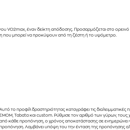
όνου
VO2max
, έναν δείκτη απόδοσης. Προσαρμόζεται στο ορεινό
ση που μπορεί να προκύψουν από τη ζέστη ή το υψόμετρο.
Αυτό το προφίλ δραστηριότητας καταγράφει τις διαλειμματικέ
EMOM
,
Tabata
και
custom
. Ρύθμισε τον αριθμό των γύρων, του
από κάθε προπόνηση, ο χρόνος αποκατάστασης σε ενημερώνει γι
προπόνηση. Λαμβάνει υπόψη του την ένταση της προπόνησης αλ