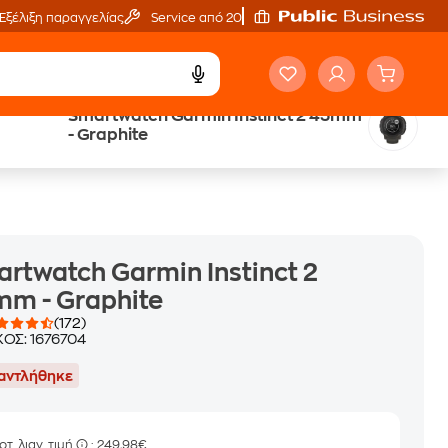
Εξέλιξη παραγγελίας
Service από 20'
Smartwatch Garmin Instinct 2 45mm
Trade & Save
- Graphite
επιστροφή κινητού
rtwatch Garmin Instinct 2
m - Graphite
(172)
ΚΟΣ:
1676704
αντλήθηκε
οτ. λιαν. τιμή
: 249,98€