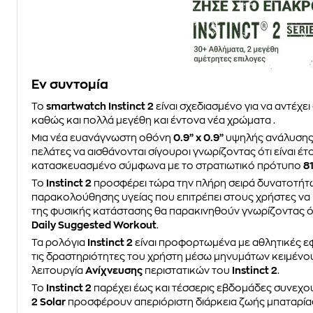
Eν συντομία
Το
smartwatch Instinct 2
είναι σχεδιασμένο για να αντέχε
καθώς και πολλά μεγέθη και έντονα νέα χρώματα .
Μια νέα ευανάγνωστη οθόνη
0.9” x 0.9”
υψηλής ανάλυσης
πελάτες να αισθάνονται σίγουροι γνωρίζοντας ότι είναι έ
κατασκευασμένο σύμφωνα με το στρατιωτικό πρότυπο
8
Το
Instinct 2
προσφέρει τώρα την πλήρη σειρά δυνατοτήτω
παρακολούθησης υγείας που επιτρέπει στους χρήστες να
της φυσικής κατάστασης θα παρακινηθούν γνωρίζοντας ό
Daily Suggested Workout
.
Τα ρολόγια
Instinct 2
είναι προφορτωμένα με αθλητικές εφ
τις δραστηριότητες του χρήστη μέσω μηνυμάτων κειμένου
λειτουργία
Ανίχνευσης
περιστατικών του
Instinct 2
.
Το
Instinct 2
παρέχει έως και τέσσερις εβδομάδες συνεχού
2 Solar
προσφέρουν απεριόριστη διάρκεια ζωής μπαταρίας