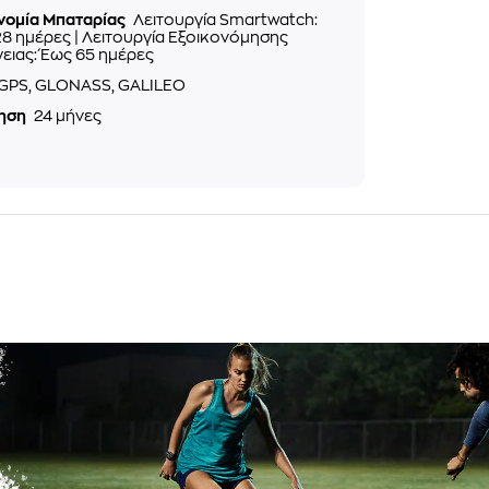
νομία Μπαταρίας
Λειτουργία Smartwatch:
8 ημέρες | Λειτουργία Εξοικονόμησης
ειας: Έως 65 ημέρες
GPS, GLONASS, GALILEO
ηση
24 μήνες