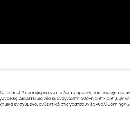
Το
Instinct 2
προσφέρει ένα πιο λεπτό προφίλ, που παρέχει πιο 
γυναίκες. Διαθέτει μια νέα ευανάγνωστη οθόνη
0.9” x 0.9”
,υψηλή
χημικά ενισχυμένο, ανθεκτικό στις γρατσουνιές γυαλί
Corning® Go