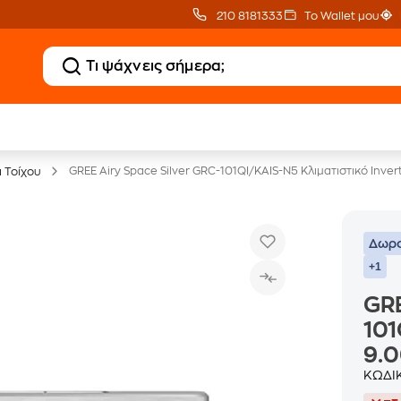
210 8181333
Το Wallet μου
Κλιματιστικά
20 € Public επιστροφ
με Δωρεάν Εγκατάσταση
με Snappi
GREE Airy Space Silver GRC-101QI/KAIS-N5 Κλιματιστικό Inve
ά Τοίχου
Δωρο
+1
GRE
101
9.0
ΚΩΔΙ