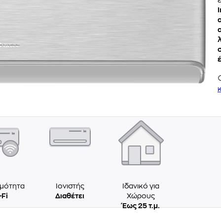
ε
ιμότητα
Ιονιστής
Ιδανικό για
-Fi
Διαθέτει
Χώρους
Έως 25 τ.μ.