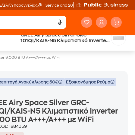
Εξέλιξη παραγγελίας
Service από 20'
GREE Airy Space Silver GRC-
ή
Άτοκες Δόσεις
101QI/KAIS-N5 Κλιματιστικό Inverter
χωρίς κάρτα
9.000 BTU A+++/A+++ με WiFi
rter 9.000 BTU A+++/A+++ με WiFi
επιταγή Ανακύκλωσης 50€
Εξοικονόμησε Ρεύμα
E Airy Space Silver GRC-
QI/KAIS-N5 Κλιματιστικό Inverter
00 BTU A+++/A+++ με WiFi
ΚΟΣ:
1884359