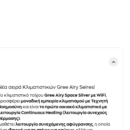
Νέα σειρά Κλιματιστικών Gree Airy Seires!
Το κλιματιστικό τοίχου
Gree Airy Space Silver με WiFi
,
προσφέρει
μοναδική εμπειρία κλιματισμού με Τεχνητή
Νοημοσύνη
και είναι
το πρώτο οικιακό κλιματιστικό με
λειτουργία Continuous Heating (λειτουργία συνεχούς
θέρμασης)
.
Διαθέτει
λειτουργία συνεχόμενης αφύγρανσης
, η οποία