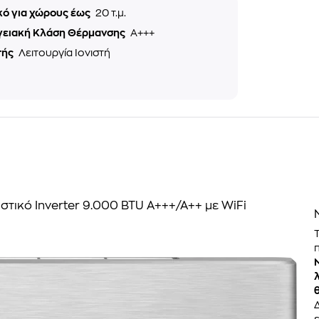
κό για χώρους έως
20 τ.μ.
γειακή Κλάση Θέρμανσης
A+++
τής
Λειτουργία Ιονιστή
ιστικό Inverter 9.000 BTU A+++/A++ με WiFi