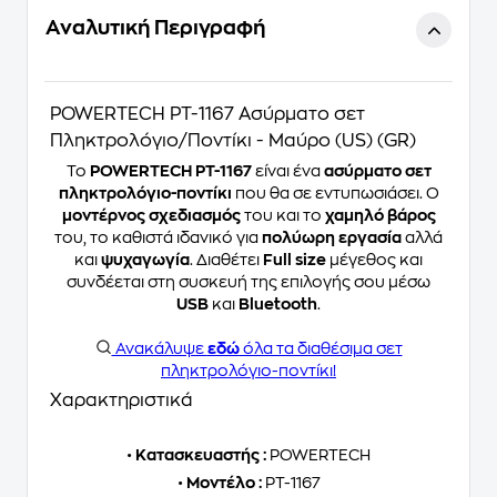
Αναλυτική Περιγραφή
POWERTECH PT-1167 Ασύρματο σετ
Πληκτρολόγιο/Ποντίκι - Μαύρο (US) (GR)
Το
POWERTECH PT-1167
είναι ένα
ασύρματο σετ
πληκτρολόγιο-ποντίκι
που θα σε εντυπωσιάσει. Ο
μοντέρνος σχεδιασμός
του και το
χαμηλό βάρος
του, το καθιστά ιδανικό για
πολύωρη εργασία
αλλά
και
ψυχαγωγία
. Διαθέτει
Full size
μέγεθος και
συνδέεται στη συσκευή της επιλογής σου μέσω
USB
και
Bluetooth
.
Ανακάλυψε
εδώ
όλα τα διαθέσιμα σετ
πληκτρολόγιο-ποντίκι!
Χαρακτηριστικά
•
Κατασκευαστής :
POWERTECH
•
Μοντέλο :
PT-1167