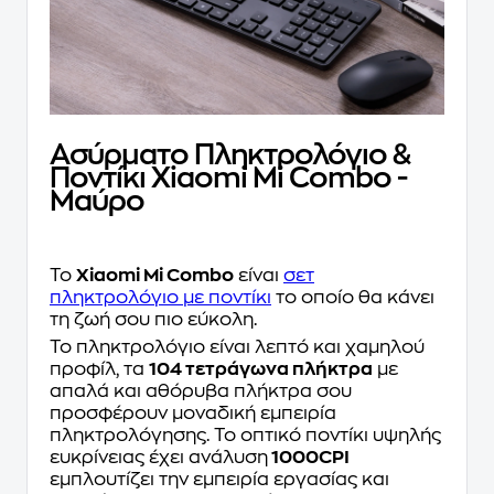
Ασύρματο Πληκτρολόγιο &
Ποντίκι Xiaomi Mi Combo -
Μαύρο
Το
Xiaomi Mi Combo
είναι
σετ
πληκτρολόγιο με ποντίκι
το οποίο θα κάνει
τη ζωή σου πιο εύκολη.
Το πληκτρολόγιο είναι λεπτό και χαμηλού
προφίλ, τα
104 τετράγωνα πλήκτρα
με
απαλά και αθόρυβα πλήκτρα σου
προσφέρουν μοναδική εμπειρία
πληκτρολόγησης. Το οπτικό ποντίκι υψηλής
ευκρίνειας έχει ανάλυση
1000CPI
εμπλουτίζει την εμπειρία εργασίας και