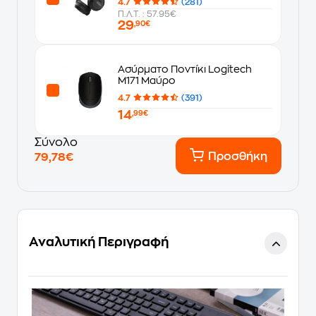
4.7
(281)
Π.Λ.Τ. : 57.95€
29
,90€
Ασύρματο Ποντίκι Logitech
M171 Μαύρο
4.7
(391)
14
,99€
Σύνολο
Προσθήκη
79,78€
Αναλυτική Περιγραφή