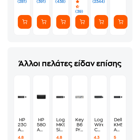
(281)
(391)
(438)
(2344)
Male
4
-
σε
ports
Μαύρο
(39)
HDMI
Μαύρο
Male
-
1.5m
Άλλοι πελάτες είδαν επίσης
HP
HP
Logitech
Keychron
Logitech
Dell
230
580K
MK950
B6
Wireless
KM555W
Ασύρματο
Ασύρματο
Signature
Pro
Combo
Ασυρματο
σετ
Bluetooth
Slim
Ultra-
MK235
Πληκτρολόγ
4.8
4.8
4.3
5
Πληκτρολόγιο/
Σετ
Silent
Slim
Ασύρματο
Ποντίκι