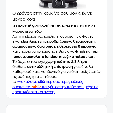
Ο χρόνος στην κουζίνα σου μόλις έγινε
μοναδικός!
Η
Συσκευή για Φοντύ NEDIS FCFO110EBK6 2.3 L
Μαύρο είναι εδώ!
Αυτή η εξαιρετικά ευέλικτη συσκευη για φοντύ
είναι
εξοπλισμένη με ρυθμιζόμενο θερμοστάτη
,
αφαιρούμενο δακτύλιο με θέσεις για 6 πιρούνια
και μπορεί να χρησιμοποιηθεί για να
φτιάξεις τυρί
fondue, σοκολάτα fondue, κινέζικο hotpot κλπ.
Το δοχείο του έχει
χωρητικότητα 2.3 λίτρα
,
διαθέτει
αντικολλητική επίστρωση
για εύκολο
καθαρισμό και είναι ιδανικό για να διατηρείς ζεστές
τις σούπες ή τα ψητά σου.
Ανακάλυψε
εδώ
περισσότερες ειδικές
συσκευές
Public
και γέμισε την κάθε σου μέρα με
πρακτικότητα και άνεση!