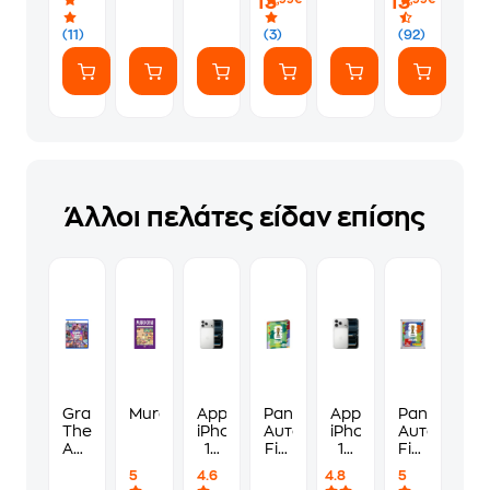
13
13
,99€
,99€
(11)
(3)
(92)
Άλλοι πελάτες είδαν επίσης
Grand
Murdoku
Apple
Panini
Apple
Panini
Theft
iPhone
Αυτοκόλλητα
iPhone
Αυτοκόλλη
Auto
17
Fifa
17
Fifa
VI
Pro
World
Pro
World
5
4.6
4.8
5
Standard
Max
Cup
256GB
Cup