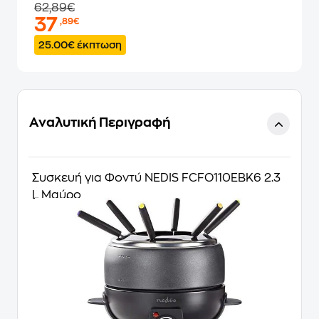
62,89€
37
,89€
25.00€ έκπτωση
Αναλυτική Περιγραφή
Συσκευή για Φοντύ NEDIS FCFO110EBK6 2.3
L Μαύρο