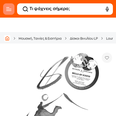
Μουσική, Ταινίες & Εισιτήρια
Δίσκοι Βινυλίου LP
Loun