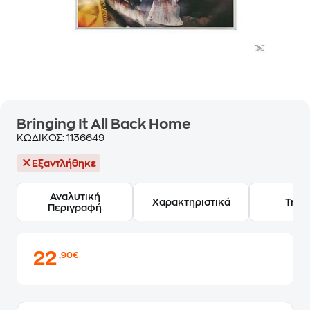
Bringing It All Back Home
ΚΩΔΙΚΟΣ:
1136649
Εξαντλήθηκε
Αναλυτική
Χαρακτηριστικά
Track
Περιγραφή
22
,90€