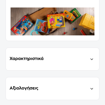
Χαρακτηριστικά
Αξιολογήσεις