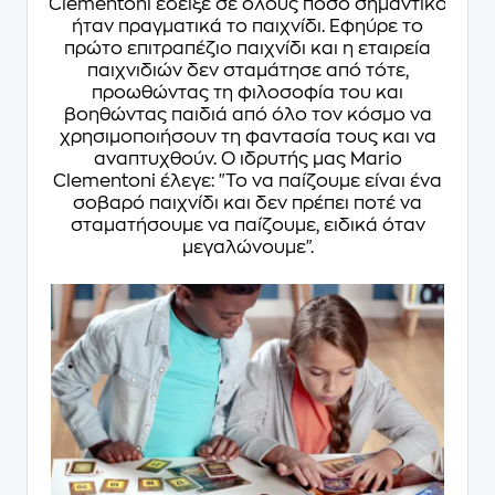
Clementoni έδειξε σε όλους πόσο σημαντικό
ήταν πραγματικά το παιχνίδι. Εφηύρε το
πρώτο επιτραπέζιο παιχνίδι και η εταιρεία
παιχνιδιών δεν σταμάτησε από τότε,
προωθώντας τη φιλοσοφία του και
βοηθώντας παιδιά από όλο τον κόσμο να
χρησιμοποιήσουν τη φαντασία τους και να
αναπτυχθούν. Ο ιδρυτής μας Mario
Clementoni έλεγε: "Το να παίζουμε είναι ένα
σοβαρό παιχνίδι και δεν πρέπει ποτέ να
σταματήσουμε να παίζουμε, ειδικά όταν
μεγαλώνουμε".