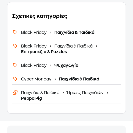
Σχετικές κατηγορίες
Black Friday
Παιχνίδια & Παιδικά
Black Friday
Παιχνίδια & Παιδικά
Επιτραπέζια & Puzzles
Black Friday
Ψυχαγωγία
Cyber Monday
Παιχνίδια & Παιδικά
Παιχνίδια & Παιδικά
Ήρωες Παιχνιδιών
Peppa Pig