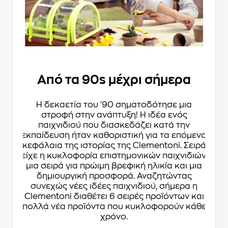
Από τα 90s μέχρι σήμερα
Η δεκαετία του '90 σηματοδότησε μια
στροφή στην ανάπτυξη! Η ιδέα ενός
παιχνιδιού που διασκεδάζει κατά την
εκπαίδευση ήταν καθοριστική για τα επόμενα
κεφάλαια της ιστορίας της Clementoni. Σειρά
είχε η κυκλοφορία επιστημονικών παιχνιδιών,
μια σειρά για πρώιμη βρεφική ηλικία και μια
δημιουργική προσφορά. Αναζητώντας
συνεχώς νέες ιδέες παιχνιδιού, σήμερα η
Clementoni διαθέτει 6 σειρές προϊόντων και
πολλά νέα προϊόντα που κυκλοφορούν κάθε
χρόνο.