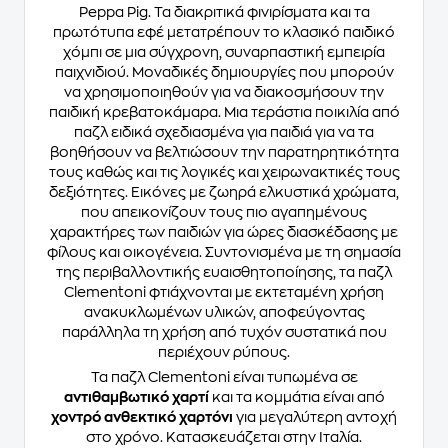
Peppa Pig. Τα διακριτικά φινιρίσματα και τα
πρωτότυπα εφέ μετατρέπουν το κλασικό παιδικό
χόμπι σε μια σύγχρονη, συναρπαστική εμπειρία
παιχνιδιού. Μοναδικές δημιουργίες που μπορούν
να χρησιμοποιηθούν για να διακοσμήσουν την
παιδική κρεβατοκάμαρα. Μια τεράστια ποικιλία από
παζλ ειδικά σχεδιασμένα για παιδιά για να τα
βοηθήσουν να βελτιώσουν την παρατηρητικότητα
τους καθώς και τις λογικές και χειρωνακτικές τους
δεξιότητες. Εικόνες με ζωηρά ελκυστικά χρώματα,
που απεικονίζουν τους πιο αγαπημένους
χαρακτήρες των παιδιών για ώρες διασκέδασης με
φίλους και οικογένεια. Συντονισμένα με τη σημασία
της περιβαλλοντικής ευαισθητοποίησης, τα παζλ
Clementoni φτιάχνονται με εκτεταμένη χρήση
ανακυκλωμένων υλικών, αποφεύγοντας
παράλληλα τη χρήση από τυχόν συστατικά που
περιέχουν ρύπους.
Τα παζλ Clementoni είναι τυπωμένα σε
αντιθαμβωτικό χαρτί
και τα κομμάτια είναι από
χοντρό ανθεκτικό χαρτόνι
για μεγαλύτερη αντοχή
στο χρόνο. Κατασκευάζεται στην Ιταλία.