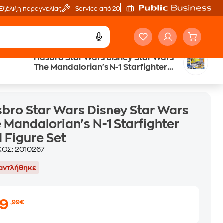
Εξέλιξη παραγγελίας
Service από 20'
Hasbro Star Wars Disney Star Wars
The Mandalorian's N-1 Starfighter
d Figure Set
and Figure Set
bro Star Wars Disney Star Wars
 Mandalorian's N-1 Starfighter
 Figure Set
ΚΟΣ:
2010267
αντλήθηκε
39
,99€