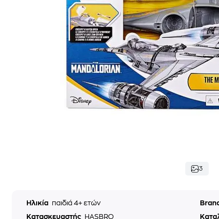
3
Ηλικία
παιδιά 4+ ετών
Bran
Κατασκευαστής
HASBRO
Κατα