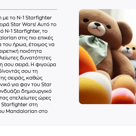
με το N-1 Starfighter
ειρά Star Wars! Αυτό το
N-1 Starfighter, το
orian στις πιο επικές
α του ήρωα, έτοιμος να
αιρετική ποιότητα
ελείωτες δυνατότητες
 σου σειρά. Η φιγούρα
δίνοντάς σου τη
της σειράς, καθώς
νικό για φαν του Star
υνδυάζει δημιουργικό
ντας ατελείωτες ώρες
Starfighter στη
του Mandalorian στο