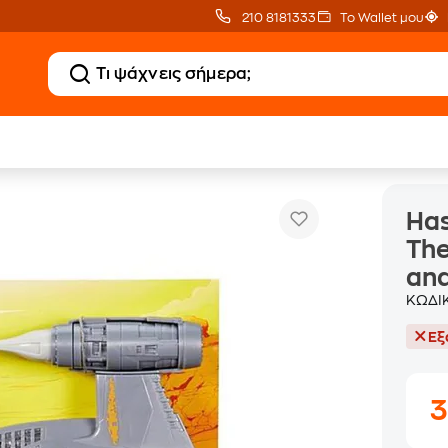
210 8181333
Το Wallet μου
Hasbro Star Wars Disney Star Wars The Mandalorian's N-1 Starfighter an
Has
The
and
ΚΩΔΙ
Εξ