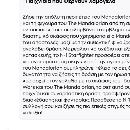
"Παιχνίδια που Φέρνουν Χαμόγελα
Ζήσε την απόλυτη περιπέτεια του Mandalorian 
και τη φιγούρα του The Mandalorian από τη σ
εντυπωσιακό σετ περιλαμβάνει το εμβληματικό 
διαστημικό σκάφος που χρησιμοποιεί ο Mandal
του αποστολές, μαζί με την αυθεντική φιγούρ
αναλάβει δράση. Με ρεαλιστικό σχέδιο και εξ
κατασκευής, το N-1 Starfighter προσφέρει ατ
για αναπαράσταση σκηνών από την αγαπημένη
του Mandalorian συμπληρώνει τέλεια το σετ, 
δυνατότητα να ζήσεις τη δράση με τον ήρωα 
κυριαρχεί στον γαλαξία με το σκάφος του. Ιδα
Wars και του The Mandalorian, το σετ αυτό σ
παιχνίδι και συναρπαστική δράση, προσφέρο
διασκέδασης και φαντασίας. Πρόσθεσε το N-1 
συλλογή σου και ζήσε τις πιο επικές στιγμές 
γαλαξία!