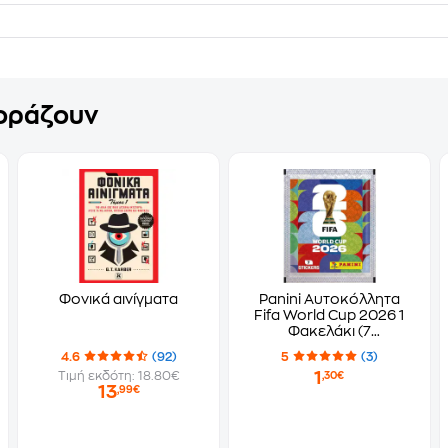
γοράζουν
Φονικά αινίγματα
Panini Αυτοκόλλητα
Fifa World Cup 2026 1
Φακελάκι (7
Αυτοκόλλητα)
4.6
(92)
5
(3)
1
Τιμή εκδότη: 18.80€
,30€
13
,99€