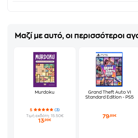
Μαζί με αυτό, οι περισσότεροι α
Murdoku
Grand Theft Auto VI
Standard Edition - PS5
5
(3)
79
Τιμή εκδότη: 15.50€
,89€
13
,99€