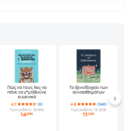
Πώς να τους λες να
Το ξενοδοχείο των
πάνε να γ*μηθούνε
συναισθημάτων
ευγενικά
4.7
(6)
4.8
(346)
Τιμή εκδότη: 16.61€
Τιμή εκδότη: 15.50€
14
11
,99€
,40€