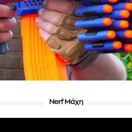
Nerf Μάχη