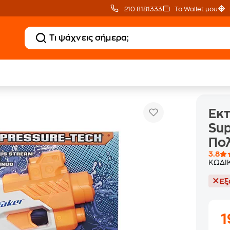
210 8181333
Το Wallet μου
Εκτοξευτήρας Νερού Hasbro Nerf Super Soa
κτοξευτές - Νεροπίστολα
Εκτ
Sup
Πο
3.8
ΚΩΔΙ
Εξ