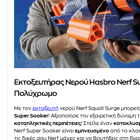
Εκτοξευτήρας Νερού Hasbro Nerf Sup
Πολύχρωμο
Με τον
εκτοξευτή
νερού Nerf Squall Surge μπορεί
Super Soaker
! Αξιοποίησε την εξαιρετική δύναμη
καταπληκτικές περιπέτειες
! Στείλε έναν
κατακλυσ
Nerf Super Soaker είναι
εμπνευσμένο
από το κλασ
τις δικές σου Nerf μάχες και να βουτήξεις στη δια