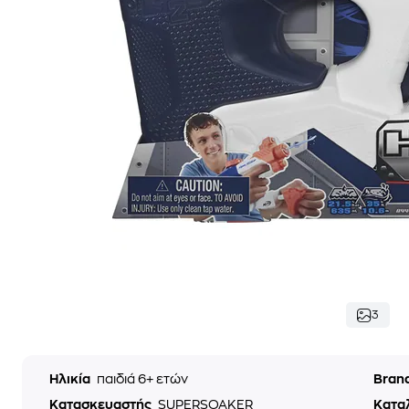
3
Ηλικία
παιδιά 6+ ετών
Bran
Κατασκευαστής
SUPERSOAKER
Κατα