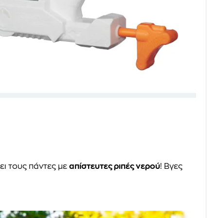
ει τους πάντες με
απίστευτες ριπές νερού
! Βγες