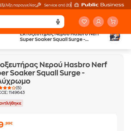
Εξέλιξη παραγγελίας
Service από 20'
Εκτοξευτήρας Νερού Hasbro Nerf
Super Soaker Squall Surge -
ker Squall Surge - Πολύχρωμο
Πολύχρωμο
οξευτήρας Νερού Hasbro Nerf
er Soaker Squall Surge -
λύχρωμο
(5)
ΚΟΣ:
1149643
αντλήθηκε
19
,99€