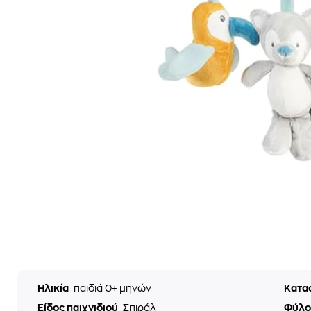
Ηλικία
παιδιά 0+ μηνών
Κατα
Είδος παιχνιδιού
Σπιράλ
Φύλ