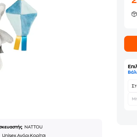
Επι
Βάλ
Σ
Μη
σκευαστής
NATTOU
ο
Unisex,Αγόρι,Κορίτσι