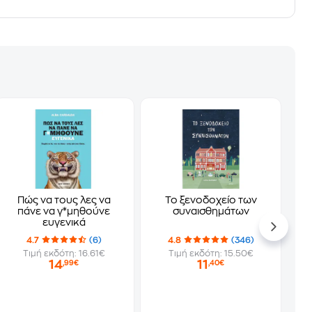
Πώς να τους λες να
Το ξενοδοχείο των
πάνε να γ*μηθούνε
συναισθημάτων
ευγενικά
4.7
(6)
4.8
(346)
Τιμή εκδότη: 16.61€
Τιμή εκδότη: 15.50€
14
11
,99€
,40€