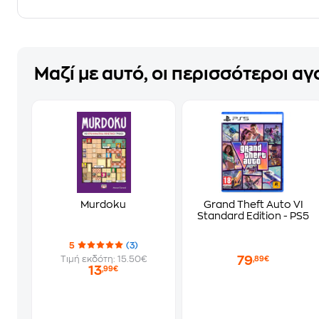
Μαζί με αυτό, οι περισσότεροι α
Murdoku
Grand Theft Auto VI
Standard Edition - PS5
5
(3)
79
Τιμή εκδότη: 15.50€
,89€
13
,99€