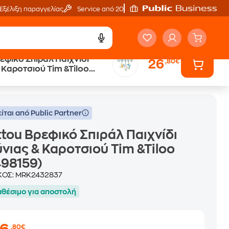
Εξέλιξη παραγγελίας
Service από 20'
εφικό Σπιράλ Παιχνίδι
26
,80€
 Καροτσιού Tim &Tiloo
 Καροτσιού Tim &Tiloo (N498159)
)
ίται από Public Partner
tou Βρεφικό Σπιράλ Παιχνίδι
νιας & Καροτσιού Tim &Tiloo
98159)
ΚΟΣ:
MRK2432837
αθέσιμο για αποστολή
,80€