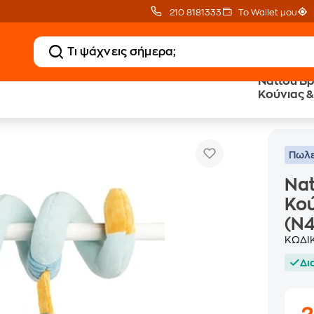
210 8181333
Το Wallet μου
Nattou Βρ
Κούνιας &
Nattou Βρεφικό Σπιράλ Παιχνίδι Κούνιας &
Παιχνίδια Κούνιας & Ύπνου
(N498159
Πωλε
Nat
Κού
(N4
ΚΩΔΙ
Δι