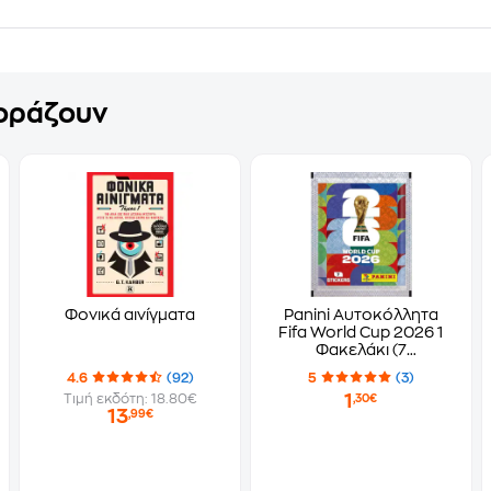
γοράζουν
Φονικά αινίγματα
Panini Αυτοκόλλητα
Fifa World Cup 2026 1
Φακελάκι (7
Αυτοκόλλητα)
4.6
(92)
5
(3)
1
Τιμή εκδότη: 18.80€
,30€
13
,99€