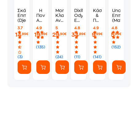
Σκάκι
Η
Monopoly:
Dixit
Κάστορες
Uno
Επιτραπέζιο
Πονηρή
Κλασσική
Odyssey
&
Επιτραπέζιο
(Djeco)
Αλεπού
Ανανεωμένη
Επιτραπέζιο
Ποντίκια
(Mattel)
Επιτραπέζιο
Επιτραπέζιο
(Κάισσα)
Επιτραπέζιο
3.7
4.9
5
4.8
4.9
4.8
(Κάισσα)
(Hasbro)
(Κάισσα)
14
19
29
34
9
5
,99€
,99€
,90€
,89€
,99€
,99€
(135)
(152)
(3)
(24)
(11)
(141)