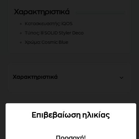
Χαρακτηριστικά
Κατασκευαστής: iQOS
Τύπος: lil SOLID Styler Deco
Χρώμα: Cosmic Blue
Χαρακτηριστικά
Επιβεβαίωση ηλικίας
Προσοχή!