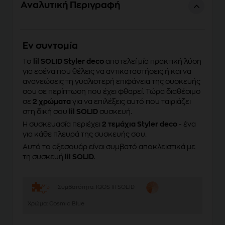
Αναλυτική Περιγραφή
Eν συντομία
To
lil SOLID Styler deco
αποτελεί μία πρακτική λύση
για εσένα που θέλεις να αντικαταστήσεις ή και να
ανανεώσεις τη γυαλιστερή επιφάνεια της συσκευής
σου σε περίπτωση που έχει φθαρεί. Τώρα διαθέσιμο
σε
2 χρώματα
για να επιλέξεις αυτό που ταιριάζει
στη δική σου
lil SOLID
συσκευή.
Η συσκευασία περιέχει
2 τεμάχια Styler deco
- ένα
για κάθε πλευρά της συσκευής σου.
Αυτό το αξεσουάρ είναι συμβατό αποκλειστικά με
τη συσκευή
lil SOLID
.
Συμβατότητα:
ΙQOS lil SOLID
Χρώμα:
Cosmic Blue