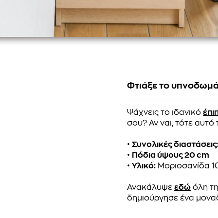
Φτιάξε το υπνοδωμά
Ψάχνεις το ιδανικό
έπι
σου? Αν ναι, τότε αυτό
•
Συνολικές διαστάσεις
•
Πόδια ύψους 20 cm
•
Υλικό:
Μοριοσανίδα 1
Ανακάλυψε
εδώ
όλη τη
δημιούργησε ένα μονα