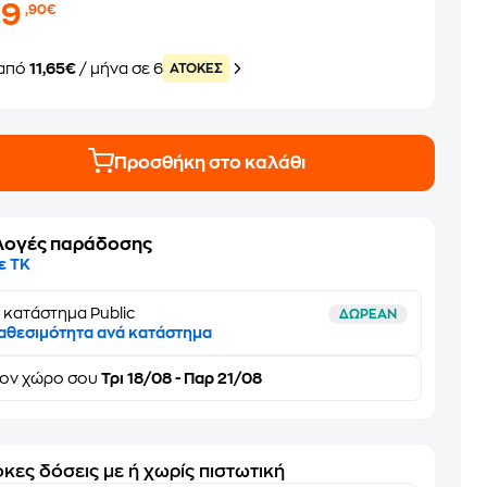
69
,90€
από
11,65€
/ μήνα σε 6
ATOKEΣ
Προσθήκη στο καλάθι
λογές παράδοσης
ε ΤΚ
 κατάστημα Public
ΔΩΡΕΑΝ
αθεσιμότητα ανά κατάστημα
τον
χώρο σου
Τρι 18/08 - Παρ 21/08
κες δόσεις με ή χωρίς πιστωτική