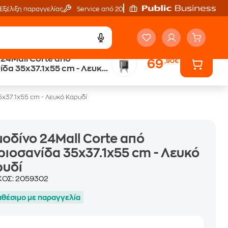
Εξέλιξη παραγγελίας
Service από 20'
24Mall Corte από
69
,90€
δα 35x37.1x55 cm - Λευκό
x37.1x55 cm - Λευκό Καρυδί
οδίνο 24Mall Corte από
ιοσανίδα 35x37.1x55 cm - Λευκό
ρυδί
ΚΟΣ:
2059302
αθέσιμο με παραγγελία