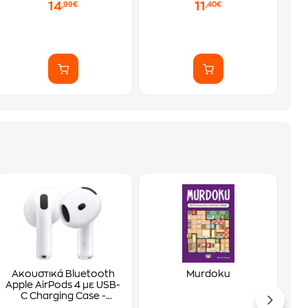
14
11
,99€
,40€
Ακουστικά Bluetooth
Murdoku
Apple AirPods 4 με USB-
C Charging Case -
White