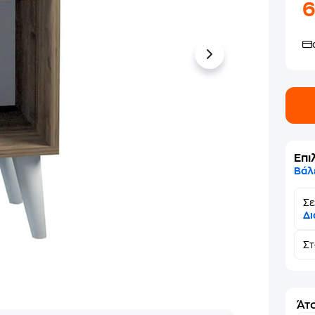
Επι
Βάλ
Σε
Δι
Σ
Άτο