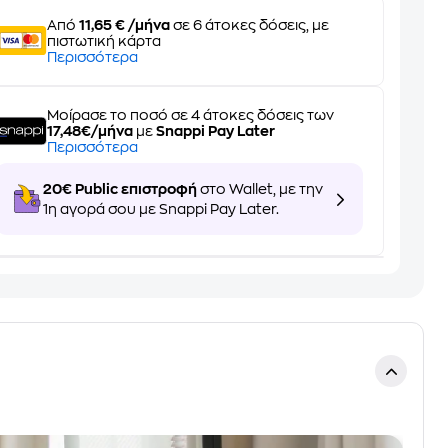
Από
11,65 € /μήνα
σε 6 άτοκες δόσεις, με
πιστωτική κάρτα
Περισσότερα
Μοίρασε το ποσό σε 4 άτοκες δόσεις των
17,48€/μήνα
με
Snappi Pay Later
Περισσότερα
20€ Public επιστροφή
στο Wallet, με την
1η αγορά σου με Snappi Pay Later.