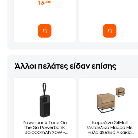
13
,99€
Άλλοι πελάτες είδαν επίσης
Powerbank Tune On
Κομοδίνο 24Mall
the Go Powerbank
Μεταλλικό Μαύρο Με
30.000mAh 20W -
Ξύλο Φυσικό Ακακία
Black
C20175