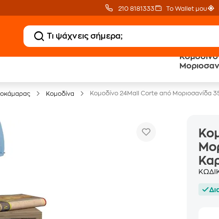
210 8181333
Το Wallet μου
Κομοδίνο 
Μοριοσανί
Έπιπλα γραφείου -30%
Καρυδί
Κομοδίνο 24Mall Corte από Μοριοσανίδα 35
τοκάμαρας
Κομοδίνα
Κομ
Μορ
Κα
ΚΩΔΙ
Δι