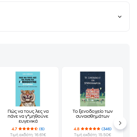
Πώς να τους λες να
Το ξενοδοχείο των
πάνε να γ*μηθούνε
συναισθημάτων
ευγενικά
4.7
(6)
4.8
(346)
Τιμή εκδότη: 16.61€
Τιμή εκδότη: 15.50€