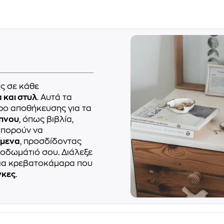
ς σε κάθε
 και στυλ
. Αυτά τα
ρο αποθήκευσης για τα
ύπνου
, όπως βιβλία,
μπορούν να
ίμενα
, προσδίδοντας
νοδωμάτιό σου. Διάλεξε
μια κρεβατοκάμαρα που
γκες
.