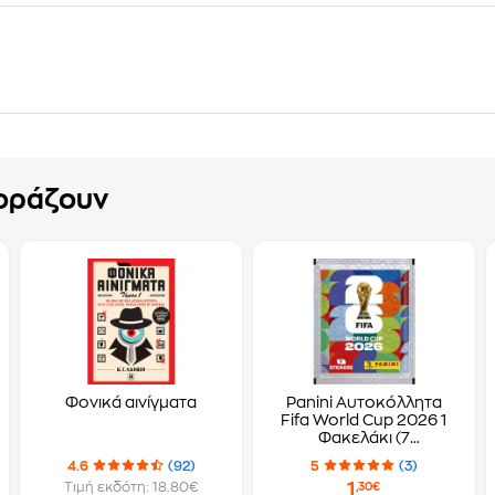
γοράζουν
Φονικά αινίγματα
Panini Αυτοκόλλητα
Fifa World Cup 2026 1
Φακελάκι (7
Αυτοκόλλητα)
4.6
(92)
5
(3)
1
Τιμή εκδότη: 18.80€
,30€