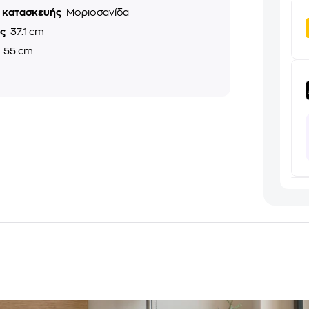
ό κατασκευής
Μοριοσανίδα
ος
37.1 cm
ς
55 cm