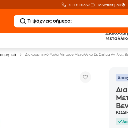
210 8181333
Το Wallet μου
Διακοσμητικό
Μεταλλικό
Έπιπλα γραφείου -30%
Βενζίνης 
Διακοσμητικό Ρολόι Vintage Μεταλλικό Σε Σχήμα Αντλίας Β
κοσμητικά
Άπαι
Δια
Μετ
Βεν
ΚΩΔΙ
Δι