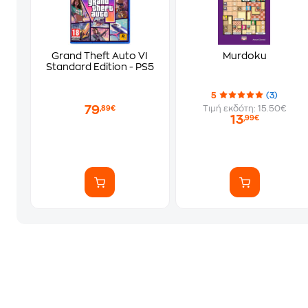
Grand Theft Auto VI
Murdoku
Standard Edition - PS5
5
(3)
79
Τιμή εκδότη: 15.50€
,89€
13
,99€