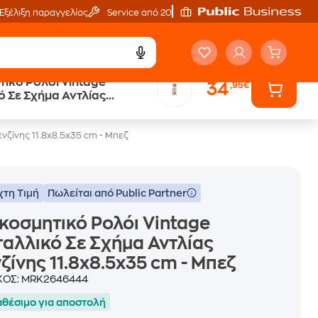
Εξέλιξη παραγγελίας
Service από 20'
 Ρολόι Vintage
34
,95€
 Σε Σχήμα Αντλίας
11.8x8.5x35 cm - Μπεζ
ενζίνης 11.8x8.5x35 cm - Μπεζ
χτη Τιμή
Πωλείται από Public Partner
κοσμητικό Ρολόι Vintage
αλλικό Σε Σχήμα Αντλίας
ζίνης 11.8x8.5x35 cm - Μπεζ
ΚΟΣ:
MRK2646444
αθέσιμο για αποστολή