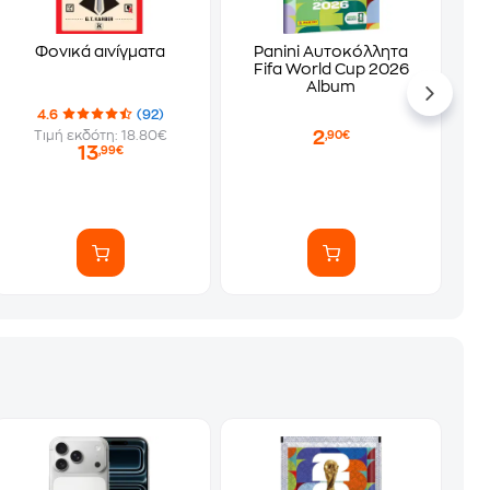
Φονικά αινίγματα
Panini Αυτοκόλλητα
Fifa World Cup 2026
Album
4.6
(92)
2
Τιμή εκδότη: 18.80€
,90€
13
,99€