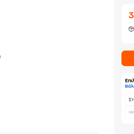
Επι
Βάλ
Σ
Μη