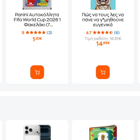
Panini Αυτοκόλλητα
Πώς να τους λες να
Fifa World Cup 2026 1
πάνε να γ*μηθούνε
Φακελάκι (7
ευγενικά
Αυτοκόλλητα)
5
(3)
4.7
(6)
1
Τιμή εκδότη: 16.61€
,30€
14
,99€