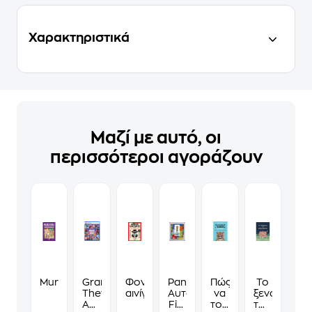
Χαρακτηριστικά
Μαζί με αυτό, οι
περισσότεροι αγοράζουν
Murdoku
Grand
Φονικά
Panini
Πώς
Το
Theft
αινίγματα
Αυτοκόλλητα
να
ξενοδοχείο
Auto
Fifa
τους
των