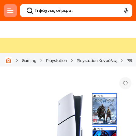
Gaming
Playstation
Playstation Κονσόλες
PS5