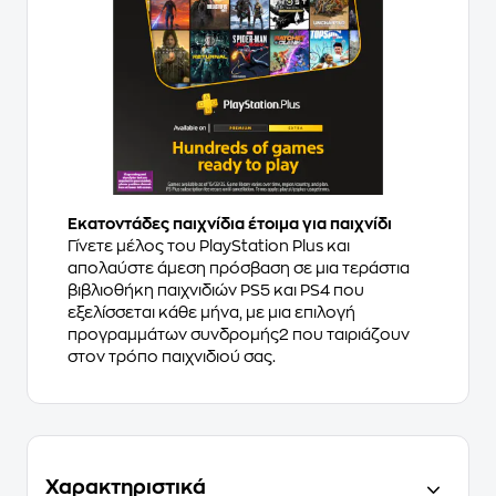
Εκατοντάδες παιχνίδια έτοιμα για παιχνίδι
Γίνετε μέλος του PlayStation Plus και
απολαύστε άμεση πρόσβαση σε μια τεράστια
βιβλιοθήκη παιχνιδιών PS5 και PS4 που
εξελίσσεται κάθε μήνα, με μια επιλογή
προγραμμάτων συνδρομής2 που ταιριάζουν
στον τρόπο παιχνιδιού σας.
Χαρακτηριστικά