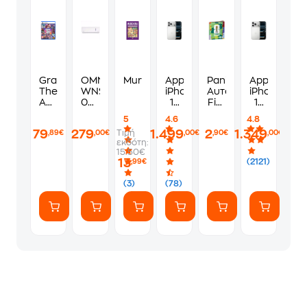
Grand
OMNYS
Murdoku
Apple
Panini
Apple
Theft
WNS-
iPhone
Αυτοκόλλητα
iPhone
Auto
09R23
17
Fifa
17
VI
Κλιματιστικό
Pro
World
Pro
5
4.6
4.8
Standard
Inverter
Max
Cup
256GB
79
279
1.499
2
1.349
Τιμή
,89€
,00€
,00€
,90€
,00€
Edition
9.000
256GB
2026
-
εκδότη:
-
BTU
-
Album
Silver
15.50€
PS5
A++/A+++
Silver
13
(2121)
,99€
με
WiFi
(3)
(78)