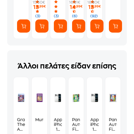
15.50€
16.61€
18.80€
PS5
Φακελάκι
γ*μηθούνε
13
14
13
,99€
,99€
,99€
(7
ευγενικά
Αυτοκόλλητα)
(3)
(3)
(6)
(92)
Άλλοι πελάτες είδαν επίσης
Grand
Murdoku
Apple
Panini
Apple
Panini
Theft
iPhone
Αυτοκόλλητα
iPhone
Αυτοκόλλη
Auto
17
Fifa
17
Fifa