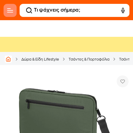
Δώρα & Είδη Lifestyle
Τσάντες & Πορτοφόλια
Τσάντες