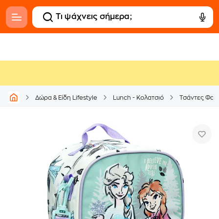
Δώρα & Είδη Lifestyle
Lunch - Κολατσιό
Τσάντες Φαγ