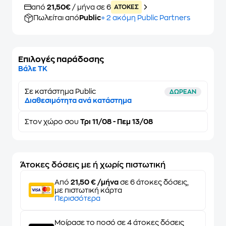
από
21,50€
/ μήνα σε 6
ATOKEΣ
Πωλείται από
Public
+ 2 ακόμη Public Partners
Επιλογές παράδοσης
Βάλε ΤΚ
Σε κατάστημα Public
ΔΩΡΕΑΝ
Διαθεσιμότητα ανά κατάστημα
Στον
χώρο σου
Τρι 11/08 - Πεμ 13/08
Άτοκες δόσεις με ή χωρίς πιστωτική
Από
21,50 € /μήνα
σε 6 άτοκες δόσεις,
με πιστωτική κάρτα
Περισσότερα
Μοίρασε το ποσό σε 4 άτοκες δόσεις