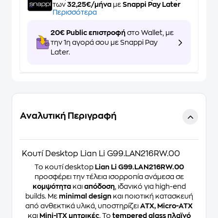
των
32,25€/μήνα
με
Snappi Pay Later
Περισσότερα
20€ Public επιστροφή
στο Wallet, με
την 1η αγορά σου με Snappi Pay
Later.
Αναλυτική Περιγραφή
Κουτί Desktop Lian Li G99.LAN216RW.00
Το κουτί desktop
Lian Li G99.LAN216RW.00
προσφέρει την τέλεια ισορροπία ανάμεσα σε
κομψότητα
και
απόδοση
, ιδανικό για high-end
builds. Με
minimal design
και ποιοτική κατασκευή
από ανθεκτικά υλικά, υποστηρίζει
ATX, Micro-ATX
και
Mini-ITX μητρικές
. Το
tempered glass πλαϊνό