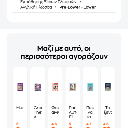
Εκμάθησης Ξένων Γλωσσών
Αγγλική Γλώσσα
Pre-Lower - Lower
Μαζί με αυτό, οι
περισσότεροι αγοράζουν
Murdoku
Grand
Φονικά
Panini
Πώς
Το
Theft
αινίγματα
Αυτοκόλλητα
να
ξενοδοχείο
Auto
Fifa
τους
των
VI
World
λες
συναισθημ
5
4.6
5
4.7
4.8
Standard
Cup
να