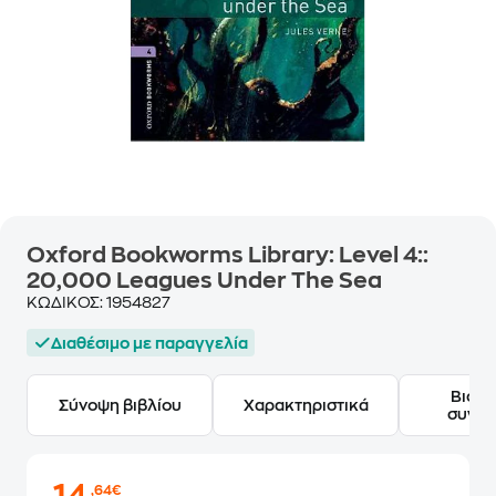
Oxford Bookworms Library: Level 4::
20,000 Leagues Under The Sea
ΚΩΔΙΚΟΣ:
1954827
Διαθέσιμο με παραγγελία
Βιογ
Σύνοψη βιβλίου
Χαρακτηριστικά
συγγ
,64€