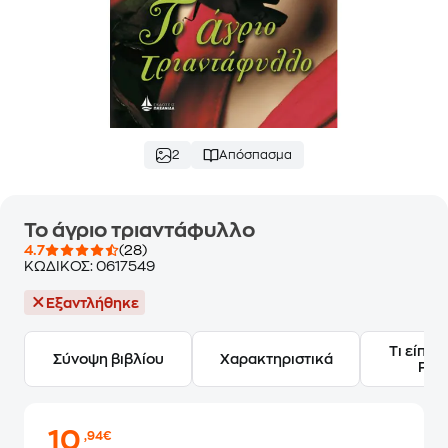
2
Απόσπασμα
Το άγριο τριαντάφυλλο
4.7
(28)
ΚΩΔΙΚΟΣ:
0617549
Εξαντλήθηκε
Τι είπαν
Σύνοψη βιβλίου
Χαρακτηριστικά
Frie
10
,94€