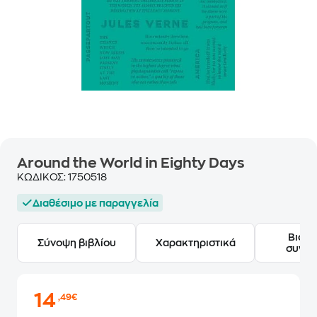
Around the World in Eighty Days
ΚΩΔΙΚΟΣ:
1750518
Διαθέσιμο με παραγγελία
Βιογ
Σύνοψη βιβλίου
Χαρακτηριστικά
συγγ
14
,49€