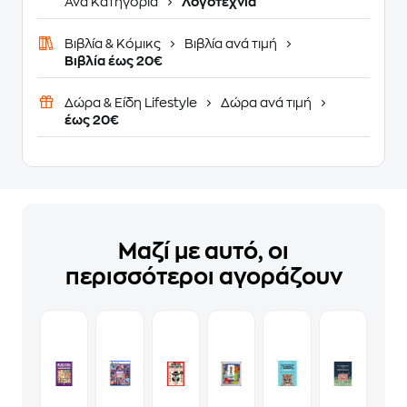
Ανά Κατηγορία
Λογοτεχνία
Βιβλία & Κόμικς
Βιβλία ανά τιμή
Βιβλία έως 20€
Δώρα & Είδη Lifestyle
Δώρα ανά τιμή
έως 20€
Μαζί με αυτό, οι
περισσότεροι αγοράζουν