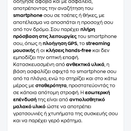
οδήγησε άφοβα και με ασφάλεια,
αποτρέποντας την αναζήτηση του
smartphone
σου σε τσέπες ή θήκες, με
αποτέλεσμα να αποσπάται η προσοχή σου
από τον δρόμο. Σου παρέχει
πλήρη
πρόσβαση στις λειτουργίες
του smartphone
σου, όπως η
πλοήγηση GPS
, το
streaming
μουσικής
ή οι
κλήσεις hands-free
και δεν
εμποδίζει την οπτική επαφή.
Κατασκευασμένη από
ανθεκτικά υλικά
, η
βάση ασφαλίζει σφιχτά το smartphone σου
από τα πλάγια, ενώ το στηρίζει και στο κάτω
μέρος με
σταθερότητα
, προστατεύοντάς το
σε κάποια απότομη στροφή. Η
εσωτερική
επένδυσή
της είναι από
αντιολισθητικό
μαλακό υλικό
ώστε να αποτρέπει
γρατσουνιές ή χτυπήματα της συσκευής σου
και να παρέχει γερό κράτημα.