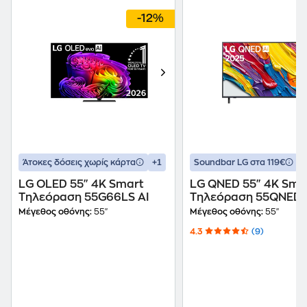
-12%
+1
+
Άτοκες δόσεις χωρίς κάρτα
Soundbar LG στα 119€
LG OLED 55" 4K Smart
LG QNED 55" 4K Sma
Τηλεόραση 55G66LS AI
Τηλεόραση 55QNED
Μέγεθος οθόνης:
55"
Μέγεθος οθόνης:
55"
4.3
(9)