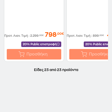
798
4
,00€
Προτ. Λιαν. Τιμή
:
2.299
,00€
Προτ. Λιαν. Τιμή
:
899
,00€
20% Public επιστροφή
20% Public επισ
Προσθήκη
Προσθήκη
Είδες 23 από 23 προϊόντα