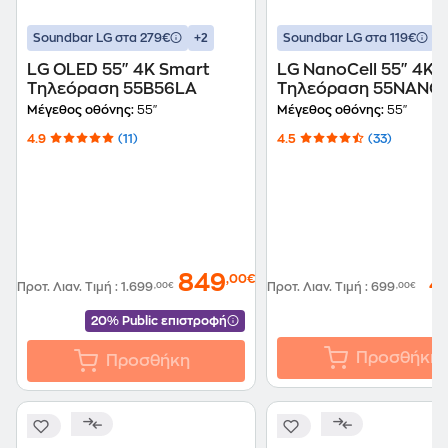
+2
+
Soundbar LG στα 279€
Soundbar LG στα 119€
LG OLED 55" 4K Smart
LG NanoCell 55" 4K 
Τηλεόραση 55B56LA
Τηλεόραση 55NANO
Μέγεθος οθόνης:
55"
Μέγεθος οθόνης:
55"
4.9
(11)
4.5
(33)
849
4
,00€
Προτ. Λιαν. Τιμή
:
1.699
,00€
Προτ. Λιαν. Τιμή
:
699
,00€
20% Public επιστροφή
Προσθήκη
Προσθήκη