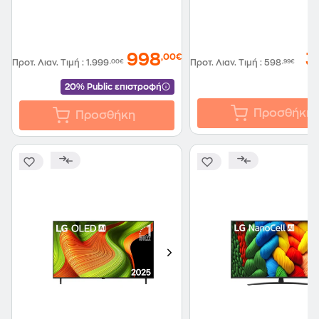
998
3
,00€
Προτ. Λιαν. Τιμή
:
1.999
,00€
Προτ. Λιαν. Τιμή
:
598
,99€
20% Public επιστροφή
Προσθήκη
Προσθήκη