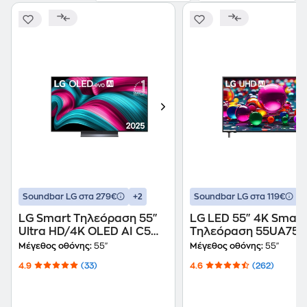
+2
+
Soundbar LG στα 279€
Soundbar LG στα 119€
LG Smart Τηλεόραση 55"
LG LED 55" 4K Smart
Ultra HD/4K OLED AI C5
Τηλεόραση 55UA75
2025 (OLED55C55LA)
Μέγεθος οθόνης:
55"
Μέγεθος οθόνης:
55"
4.9
(33)
4.6
(262)