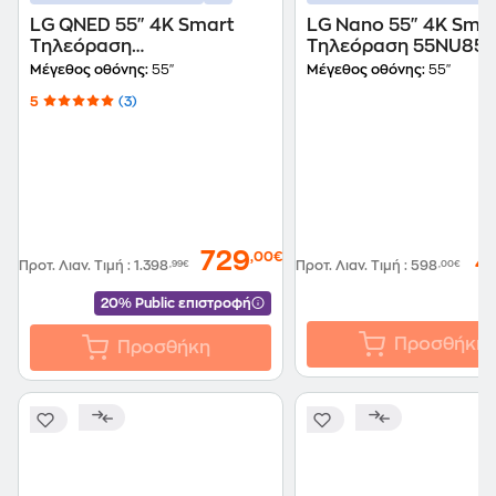
LG QNED 55" 4K Smart
LG Nano 55" 4K Sma
Τηλεόραση
Τηλεόραση 55NU85
55QNED93A6A
AI
Μέγεθος οθόνης:
55"
Μέγεθος οθόνης:
55"
5
(3)
729
4
,00€
Προτ. Λιαν. Τιμή
:
1.398
,99€
Προτ. Λιαν. Τιμή
:
598
,00€
20% Public επιστροφή
Προσθήκη
Προσθήκη