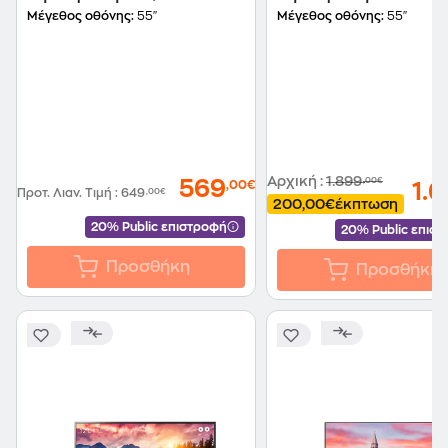
AI
Μέγεθος οθόνης:
55"
Μέγεθος οθόνης:
55"
Αρχική
:
1.899
,00€
569
,00€
1.
Προτ. Λιαν. Τιμή
:
649
,00€
200,00€
έκπτωση
20% Public επιστροφή
20% Public επισ
Προσθήκη
Προσθήκη