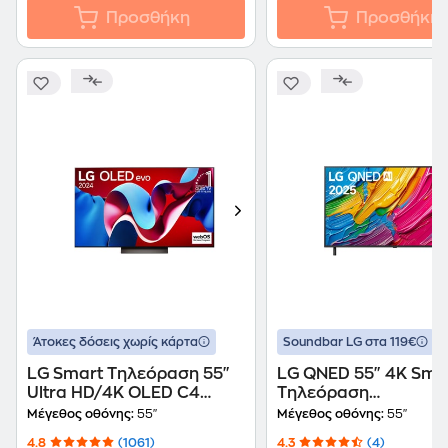
Προσθήκη
Προσθήκη
+
Άτοκες δόσεις χωρίς κάρτα
Soundbar LG στα 119€
LG Smart Τηλεόραση 55"
LG QNED 55" 4K Sma
Ultra HD/4K OLED C4
Τηλεόραση
2024 (OLED55C46LA)
55QNED80A6A
Μέγεθος οθόνης:
55"
Μέγεθος οθόνης:
55"
4.8
(1061)
4.3
(4)