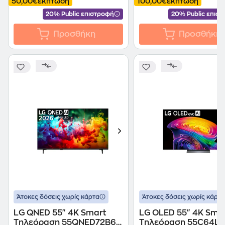
50,00€
έκπτωση
100,00€
έκπτωση
20% Public επιστροφή
20% Public επισ
Προσθήκη
Προσθήκη
Άτοκες δόσεις χωρίς κάρτα
Άτοκες δόσεις χωρίς κάρτα
LG QNED 55" 4K Smart
LG OLED 55" 4K Sma
Τηλεόραση 55QNED72B6B
Τηλεόραση 55C64LA