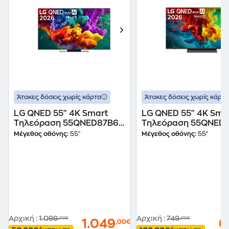
Άτοκες δόσεις χωρίς κάρτα
Άτοκες δόσεις χωρίς κάρτα
LG QNED 55" 4K Smart
LG QNED 55" 4K Sma
Τηλεόραση 55QNED87B6A
Τηλεόραση 55QNED
AI
AI
Μέγεθος οθόνης:
55"
Μέγεθος οθόνης:
55"
Αρχική
:
1.099
Αρχική
:
749
,00€
,00€
1.049
6
,00€