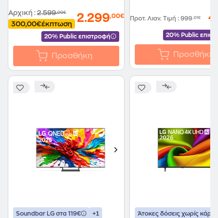
Αρχική
:
2.599
,00€
4
2.299
,00€
Προτ. Λιαν. Τιμή
:
999
,01€
300,00€
έκπτωση
20% Public επισ
20% Public επιστροφή
Προσθήκη
Προσθήκη
+1
Soundbar LG στα 119€
Άτοκες δόσεις χωρίς κάρτα